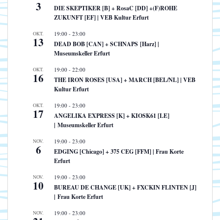
3
DIE SKEPTIKER [B] + RosaC [DD] +(F)ROHE
ZUKUNFT [EF] | VEB Kultur Erfurt
OKT.
19:00
-
23:00
13
DEAD BOB [CAN] + SCHNAPS [Harz] |
Museumskeller Erfurt
OKT.
19:00
-
22:00
16
THE IRON ROSES [USA] + MARCH [BEL/NL] | VEB
Kultur Erfurt
OKT.
19:00
-
23:00
17
ANGELIKA EXPRESS [K] + KIOSK61 [LE]
| Museumskeller Erfurt
NOV.
19:00
-
23:00
6
EDGING [Chicago] + 375 CEG [FFM] | Frau Korte
Erfurt
NOV.
19:00
-
23:00
10
BUREAU DE CHANGE [UK] + FXCKIN FLINTEN [J]
| Frau Korte Erfurt
NOV.
19:00
-
23:00