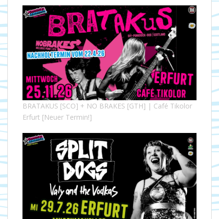
BRATAKUS [SCO] + NO BRAKES [GTH] | Café Tikolor
Erfurt [Neuer Termin!]