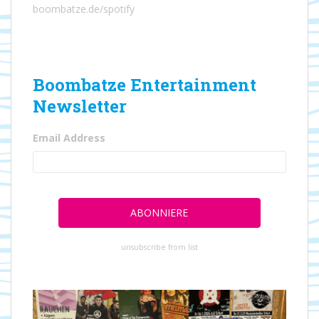
boombatze.de/spotify
Boombatze Entertainment
Newsletter
Email Address
unsubscribe from list