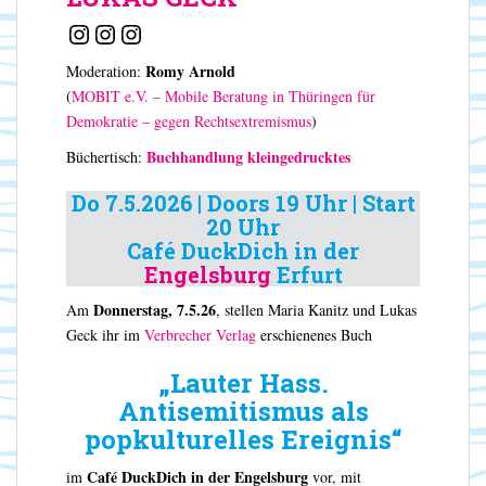
Instagram
Instagram
Instagram
Romy Arnold
Moderation:
(
MOBIT e.V. – Mobile Beratung in Thüringen für
Demokratie – gegen Rechtsextremismus
)
Buchhandlung kleingedrucktes
Büchertisch:
Do
7.5.2026 | Doors 19 Uhr | Start
20 Uhr
Café DuckDich in der
Engelsburg
Erfurt
Donnerstag, 7.5.26
Am
, stellen Maria Kanitz und Lukas
Geck ihr im
Verbrecher Verlag
erschienenes Buch
„Lauter Hass.
Antisemitismus als
popkulturelles Ereignis“
Café DuckDich in der Engelsburg
im
vor, mit