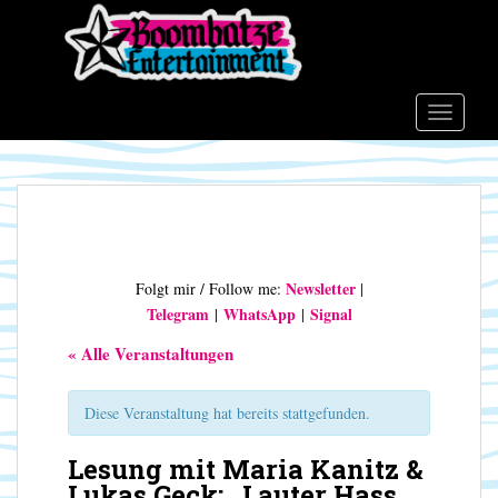
S
k
i
p
t
TOGGLE
o
m
a
i
n
c
Newsletter
Folgt mir / Follow me:
|
o
Telegram
WhatsApp
Signal
|
|
n
t
« Alle Veranstaltungen
e
n
Diese Veranstaltung hat bereits stattgefunden.
t
Lesung mit Maria Kanitz &
Lukas Geck: „Lauter Hass.