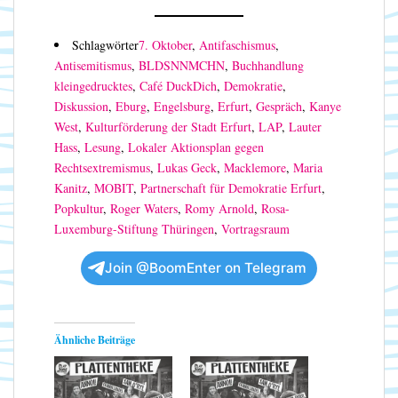
Schlagwörter
7. Oktober
,
Antifaschismus
,
Antisemitismus
,
BLDSNNMCHN
,
Buchhandlung
kleingedrucktes
,
Café DuckDich
,
Demokratie
,
Diskussion
,
Eburg
,
Engelsburg
,
Erfurt
,
Gespräch
,
Kanye
West
,
Kulturförderung der Stadt Erfurt
,
LAP
,
Lauter
Hass
,
Lesung
,
Lokaler Aktionsplan gegen
Rechtsextremismus
,
Lukas Geck
,
Macklemore
,
Maria
Kanitz
,
MOBIT
,
Partnerschaft für Demokratie Erfurt
,
Popkultur
,
Roger Waters
,
Romy Arnold
,
Rosa-
Luxemburg-Stiftung Thüringen
,
Vortragsraum
Join @BoomEnter on Telegram
Ähnliche Beiträge