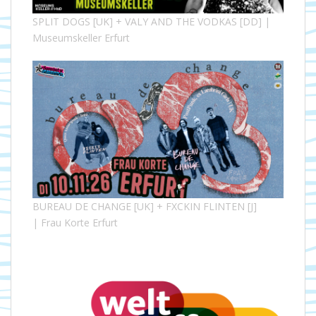
SPLIT DOGS [UK] + VALY AND THE VODKAS [DD] |
Museumskeller Erfurt
BUREAU DE CHANGE [UK] + FXCKIN FLINTEN [J]
| Frau Korte Erfurt