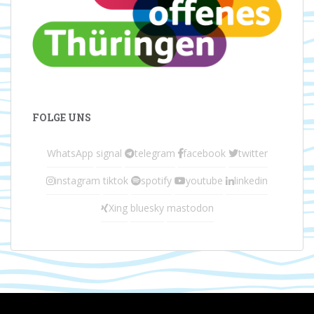
FOLGE UNS
WhatsApp
signal
telegram
facebook
twitter
instagram
tiktok
spotify
youtube
linkedin
Xing
bluesky
mastodon