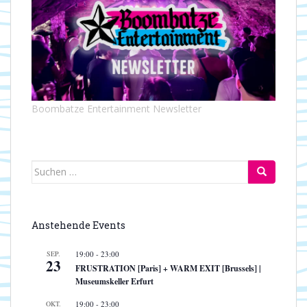
Boombatze Entertainment Newsletter
Suchen
nach:
Anstehende Events
SEP.
19:00
-
23:00
23
FRUSTRATION [Paris] + WARM EXIT [Brussels] |
Museumskeller Erfurt
OKT.
19:00
-
23:00