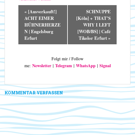
V
«
[Ausverkauft!]
SCHNUPPE
e
ACHT EIMER
[Köln] + THAT’S
r
HÜHNERHERZE
WHY I LEFT
a
N | Engelsburg
[WOB/BS] | Café
n
Erfurt
Tikolor Erfurt
»
s
t
a
Folgt mir / Follow
l
Newsletter
Telegram
WhatsApp
Signal
me:
|
|
|
t
u
n
g
KOMMENTAR VERFASSEN
-
N
a
v
i
g
a