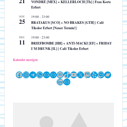
21
VONDRÉ [MEX] + KELLERLOCH [Th] | Frau Korte
Erfurt
NOV.
19:00
-
23:00
25
BRATAKUS [SCO] + NO BRAKES [GTH] | Café
Tikolor Erfurt [Neuer Termin!]
DEZ.
19:00
-
23:00
11
BRIEFBOMBE [HH] + ANTI-MACKI [EF] + FRIDAY
I´M DRUNK [IL] | Café Tikolor Erfurt
Kalender anzeigen
Facebook
Instagram
Telegram
WhatsApp
Link
Link
Spotify
TikTok
YouTube
X
Mastodon
Yelp
Twitch
Bandc
LinkedIn
Link