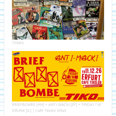
Tickets
BRIEFBOMBE [HH] + ANTI-MACKI [EF] + FRIDAY I´M
DRUNK [IL] | Café Tikolor Erfurt