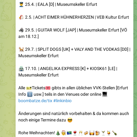
👮
25.4. | EALA [D] | Museumskeller Erfurt
🐔
2.5. | ACHT EIMER HÜHNERHERZEN | VEB Kultur Erfurt
🐺
29.5. | GUITAR WOLF [JAP] | Museumskeller Erfurt [VÖ
am 18.12.]
🐕
29.7. | SPLIT DOGS [UK] + VALY AND THE VODKAS [DD] |
Museumskeller Erfurt
🏪
17.10. | ANGELIKA EXPRESS [K] + KIOSK61 [LE] |
Museumskeller Erfurt
🎫
🎟
Alle
Tickets
gibts in allen üblichen VVK-Stellen [Erfurt
ℹ️
Info
usw.] teils in den Venues oder online
💻
boombatze.de/tix
#linkinbio
Änderungen sind natürlich vorbehalten & da kommen auch
noch einige Termine dazu
😎
🎄
🧑‍🎄
Rohe Weihnachten!
🇨🇽
🍷
🥂
🍻
🥃
🍺
🍸
🍹
🍾