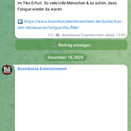
im Tiko Erfurt. So viele tolle Menschen & so schön, dass
Fatigue wieder da waren.
▶️
https://www.boombatzeentertainment.de/danke-fuer-
den-nikolausi-an-fatigue-the_flikk/
121
Boombatze Entertainment
, edited
13:00
🔗
Beitrag anzeigen
December 10, 2025
Boombatze Entertainment