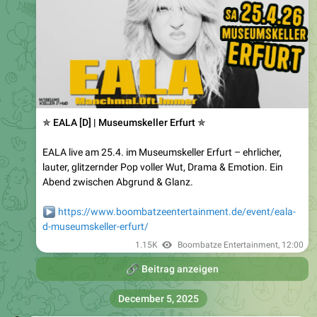
✯ EALA [D] | Museumskeller Erfurt ✯
EALA live am 25.4. im Museumskeller Erfurt – ehrlicher,
lauter, glitzernder Pop voller Wut, Drama & Emotion. Ein
Abend zwischen Abgrund & Glanz.
▶️
https://www.boombatzeentertainment.de/event/eala-
d-museumskeller-erfurt/
1.15K
Boombatze Entertainment
,
12:00
🔗
Beitrag anzeigen
December 5, 2025