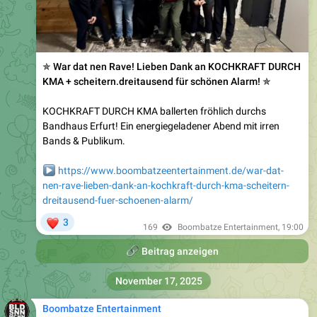
✯ War dat nen Rave! Lieben Dank an KOCHKRAFT DURCH
KMA + scheitern.dreitausend für schönen Alarm! ✯
KOCHKRAFT DURCH KMA ballerten fröhlich durchs
Bandhaus Erfurt! Ein energiegeladener Abend mit irren
Bands & Publikum.
▶️
https://www.boombatzeentertainment.de/war-dat-
nen-rave-lieben-dank-an-kochkraft-durch-kma-scheitern-
dreitausend-fuer-schoenen-alarm/
❤
3
169
Boombatze Entertainment
,
19:00
🔗
Beitrag anzeigen
November 17, 2025
Boombatze Entertainment