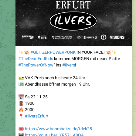
✨
💥
#GLITZERPOWERPUNK
💥
✨
IN YOUR FACE!
#TheDeadEndKids
kommen MORGEN mit neuer Platte
#ThePowerOfNow
“ ins
#Ilvers
!
🎫
VVK-Preis noch bis heute 24 Uhr.
💶
Abendkasse öffnet morgen 19 Uhr.
📅
Sa 22.11.25
🚪
1900
🔥
2000
📍
#IlversErfurt
️
https://www.boombatze.de/tdek25
📺
https://youtu.be/_XR57lLA8QA