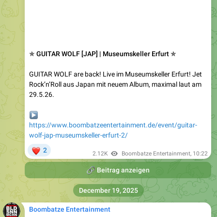
✯ GUITAR WOLF [JAP] | Museumskeller Erfurt ✯
GUITAR WOLF are back! Live im Museumskeller Erfurt! Jet
Rock’n’Roll aus Japan mit neuem Album, maximal laut am
29.5.26.
▶️
https://www.boombatzeentertainment.de/event/guitar-
wolf-jap-museumskeller-erfurt-2/
❤
2
2.12K
Boombatze Entertainment
,
10:22
🔗
Beitrag anzeigen
December 19, 2025
Boombatze Entertainment