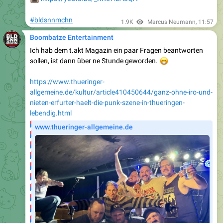
#bldsnnmchn
1.9K
Marcus Neumann
,
11:57
Boombatze Entertainment
Ich hab dem t.akt Magazin ein paar Fragen beantworten
sollen, ist dann über ne Stunde geworden.
😁
https://www.thueringer-
allgemeine.de/kultur/article410450644/ganz-ohne-iro-und-
nieten-erfurter-haelt-die-punk-szene-in-thueringen-
lebendig.html
www.thueringer-allgemeine.de