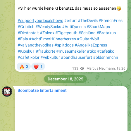
PS: hier wurde keine KI benutzt, das muss so aussehen
🤣
#supportyourlocalshows
#erfurt
#TheDevils
#FrenchFries
#Gribitch
#WendySucks
#AntiQueens
#SharkMaps
#DieAnstalt
#Zalvox
#Tigeryouth
#Schlünd
#Bratakus
#Eala
#AchtEimerHühnerherzen
#GuitarWolf
#valyandthevodkas
#splitdogs
#AngelikaExpress
#Kiosk61
#fraukorte
#museumskeller
#tiko
#cafetiko
#cafetikolor
#vebkultur
#bandhauserfurt
#bldsnnmchn
🔥
❤
2
1
133
Marcus Neumann
,
18:26
December 18, 2025
Boombatze Entertainment