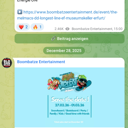
Energie ON!
▶️
https://www.boombatzeentertainment.de/event/the-
melmacs-dd-longest-line-ef-museumskeller-erfurt/
❤
🔥
2
1
2.46K
Boombatze Entertainment
,
15:00
🔗
Beitrag anzeigen
December 28, 2025
Boombatze Entertainment