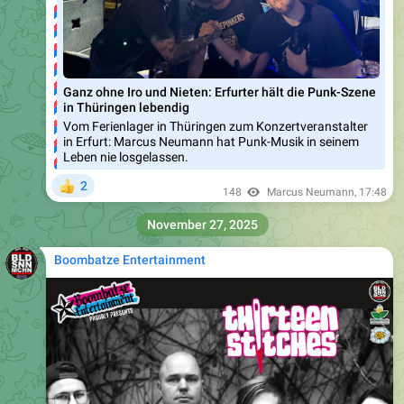
Ganz ohne Iro und Nieten: Erfurter hält die Punk-Szene
in Thüringen lebendig
Vom Ferienlager in Thüringen zum Konzertveranstalter
in Erfurt: Marcus Neumann hat Punk-Musik in seinem
Leben nie losgelassen.
2
👍
148
Marcus Neumann
,
17:48
November 27, 2025
Boombatze Entertainment