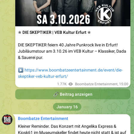
✯ DIE SKEPTIKER | VEB Kultur Erfurt ✯
DIE SKEPTIKER feiern 40 Jahre Punkrock live in Erfurt!
Jubiläumstour am 3.10.26 im VEB Kultur – Klassiker, Dada
& Sauerei pur.
▶️
https://www.boombatzeentertainment.de/event/die-
skeptiker-veb-kultur-erfurt/
1.77K
Boombatze Entertainment
,
15:00
🔗
Beitrag anzeigen
January 16
Boombatze Entertainment
Kleiner Reminder. Das Konzert mit Angelika Express &
Kiosk61 im Museumskeller findet heute nicht statt & ist auf