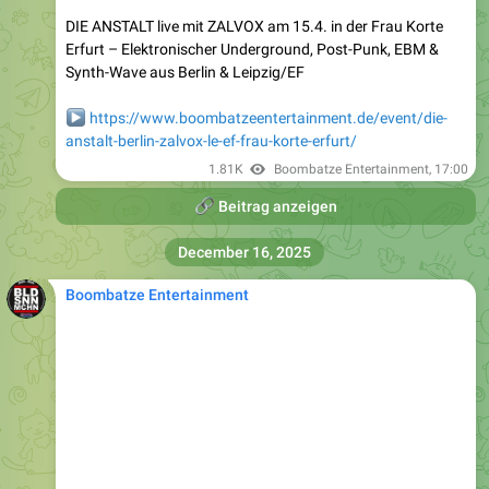
DIE ANSTALT live mit ZALVOX am 15.4. in der Frau Korte
Erfurt – Elektronischer Underground, Post-Punk, EBM &
Synth-Wave aus Berlin & Leipzig/EF
▶️
https://www.boombatzeentertainment.de/event/die-
anstalt-berlin-zalvox-le-ef-frau-korte-erfurt/
1.81K
Boombatze Entertainment
,
17:00
🔗
Beitrag anzeigen
December 16, 2025
Boombatze Entertainment