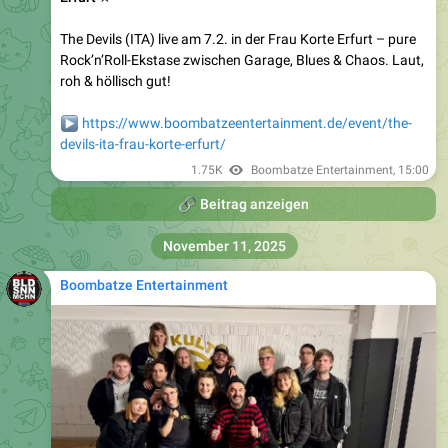
The Devils (ITA) live am 7.2. in der Frau Korte Erfurt – pure
Rock’n’Roll-Ekstase zwischen Garage, Blues & Chaos. Laut,
roh & höllisch gut!
▶️
https://www.boombatzeentertainment.de/event/the-
devils-ita-frau-korte-erfurt/
1.75K
Boombatze Entertainment
,
15:00
🔗
Beitrag anzeigen
November 11, 2025
Boombatze Entertainment