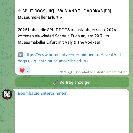
✯ SPLIT DOGS [UK] + VALY AND THE VODKAS [DD] |
Museumskeller Erfurt ✯
2025 haben die SPLIT DOGS massiv abgerissen, 2026
kommen sie wieder! Schnallt Euch an, am 29.7. im
Museumskeller Erfurt mit Valy & The Vodkas!
▶️
https://www.boombatzeentertainment.de/event/split-
dogs-uk-guests-museumskeller-erfurt/
❤
3
959
Boombatze Entertainment
,
14:37
🔗
Beitrag anzeigen
Boombatze Entertainment