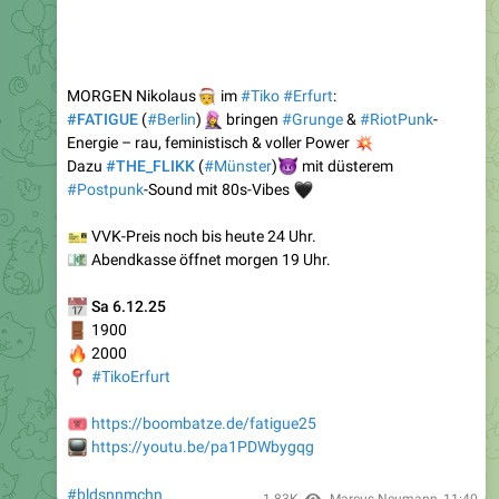
🧑‍🎄
MORGEN Nikolaus
im
#Tiko
#Erfurt
:
👩‍🎤
#FATIGUE
(
#Berlin
)
bringen
#Grunge
&
#RiotPunk
-
Energie – rau, feministisch & voller Power
💥
Dazu
#THE_FLIKK
😈
(
#Münster
)
mit düsterem
#Postpunk
🖤
-Sound mit 80s-Vibes
🎫
VVK-Preis noch bis heute 24 Uhr.
💶
Abendkasse öffnet morgen 19 Uhr.
📅
Sa 6.12.25
🚪
1900
🔥
2000
📍
#TikoErfurt
️
https://boombatze.de/fatigue25
📺
https://youtu.be/pa1PDWbygqg
#bldsnnmchn