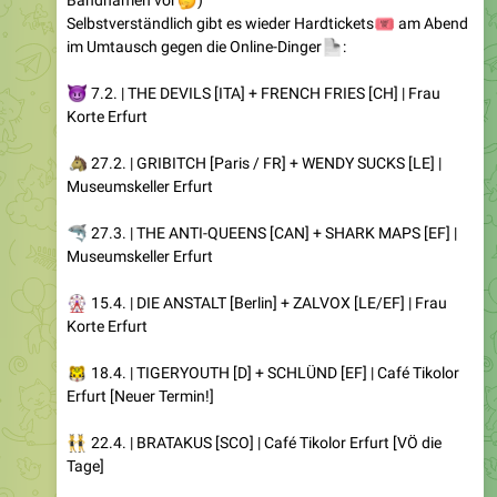
🤔
Bandnamen vor
)
Selbstverständlich gibt es wieder Hardtickets
🎟️
am Abend
im Umtausch gegen die Online-Dinger
📄
:
😈
7.2. | THE DEVILS [ITA] + FRENCH FRIES [CH] | Frau
Korte Erfurt
🐴
27.2. | GRIBITCH [Paris / FR] + WENDY SUCKS [LE] |
Museumskeller Erfurt
🦈
27.3. | THE ANTI-QUEENS [CAN] + SHARK MAPS [EF] |
Museumskeller Erfurt
🎡
15.4. | DIE ANSTALT [Berlin] + ZALVOX [LE/EF] | Frau
Korte Erfurt
🐯
18.4. | TIGERYOUTH [D] + SCHLÜND [EF] | Café Tikolor
Erfurt [Neuer Termin!]
👯
22.4. | BRATAKUS [SCO] | Café Tikolor Erfurt [VÖ die
Tage]