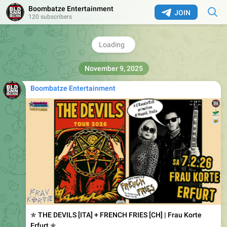
Boombatze Entertainment
📺
https://youtu.be/Y6v1UbMoV0c
JOIN
120 subscribers
#bldsnnmchn
🔥
1
1.86K
Marcus Neumann
,
10:24
November 9, 2025
Boombatze Entertainment
✯ THE DEVILS [ITA] + FRENCH FRIES [CH] | Frau Korte
Erfurt ✯