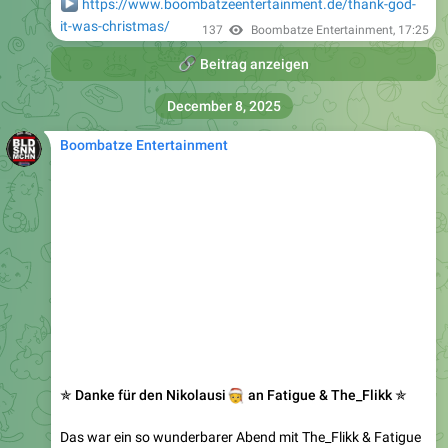
▶️
https://www.boombatzeentertainment.de/thank-god-
it-was-christmas/
137
Boombatze Entertainment
,
17:25
🔗
Beitrag anzeigen
December 8, 2025
Boombatze Entertainment
✯ Danke für den Nikolausi
🧑‍🎄
an Fatigue & The_Flikk ✯
Das war ein so wunderbarer Abend mit The_Flikk & Fatigue