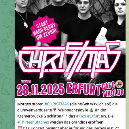
Morgen stören
#CHRISTMAS
(die heißen wirklich so!) die
🍷
glühweinverduselte
🎄
Weihnachtsidylle
an der
Krämerbrücke & schlittern in das
#Tiko
#Erfurt
ein. Die
#ThirteenStitches
werden das grandios eröffnen.
‼️
Das Konzert beginnt aber aufgrund des Derbys erst 22