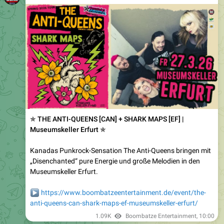
✯ THE ANTI-QUEENS [CAN] + SHARK MAPS [EF] |
Museumskeller Erfurt ✯
Kanadas Punkrock-Sensation The Anti-Queens bringen mit
„Disenchanted“ pure Energie und große Melodien in den
Museumskeller Erfurt.
▶️
https://www.boombatzeentertainment.de/event/the-
anti-queens-can-shark-maps-ef-museumskeller-erfurt/
1.09K
Boombatze Entertainment
,
10:00