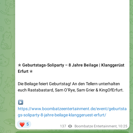
✯ Geburtstags-Soliparty – 8 Jahre Beilage | Klanggerüst
Erfurt ✯
Die Beilage feiert Geburtstag! An den Tellern unterhalten
euch Rastabastard, Sam O‘Rye, Sam Grier & KingOfErfurt.
▶️
https://www.boombatzeentertainment.de/event/geburtsta
gs-soliparty-8-jahre-beilage-klanggeruest-erfurt/
❤
5
137
Boombatze Entertainment
,
10:25