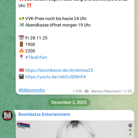
‼️
Uhr.
🎫
VVK-Preis noch bis heute 24 Uhr.
💶
Abendkasse öffnet morgen 19 Uhr.
📅
Fr 28.11.25
🚪
1900
🔥
2200
📍
#TikoErfurt
️
https://boombatze.de/christmas25
📺
https://youtu.be/zxbOJQh8nFA
#bldsnnmchn
1.93K
Marcus Neumann
,
11:03
December 2, 2025
Boombatze Entertainment