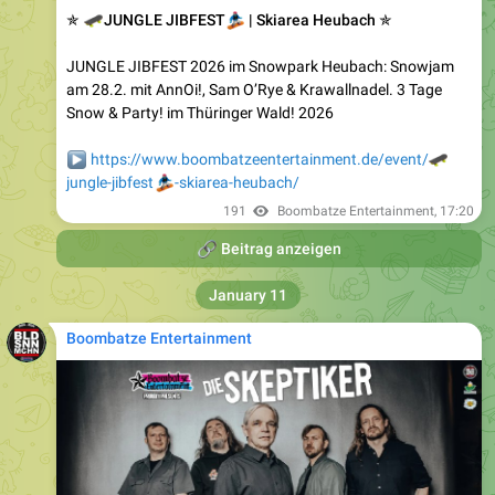
🛹
✯
🏂
JUNGLE JIBFEST
| Skiarea Heubach ✯
JUNGLE JIBFEST 2026 im Snowpark Heubach: Snowjam
am 28.2. mit AnnOi!, Sam O’Rye & Krawallnadel. 3 Tage
Snow & Party! im Thüringer Wald! 2026
▶️
https://www.boombatzeentertainment.de/event/
🛹
🏂
jungle-jibfest
-skiarea-heubach/
191
Boombatze Entertainment
,
17:20
🔗
Beitrag anzeigen
January 11
Boombatze Entertainment