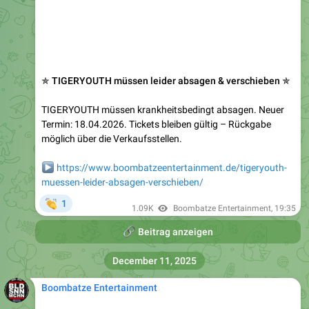
✯ TIGERYOUTH müssen leider absagen & verschieben ✯
TIGERYOUTH müssen krankheitsbedingt absagen. Neuer
Termin: 18.04.2026. Tickets bleiben gültig – Rückgabe
möglich über die Verkaufsstellen.
▶️
https://www.boombatzeentertainment.de/tigeryouth-
muessen-leider-absagen-verschieben/
👏
1
1.09K
Boombatze Entertainment
,
19:35
🔗
Beitrag anzeigen
December 11, 2025
Boombatze Entertainment