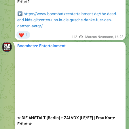
Erfurt?
▶️
https://www.boombatzeentertainment.de/the-dead-
end-kids-glitzerten-uns-in-die-gusche-danke-fuer-den-
ganzen-aergr/
❤
1
112
Marcus Neumann
,
16:28
Boombatze Entertainment
✯ DIE ANSTALT [Berlin] + ZALVOX [LE/EF] | Frau Korte
Erfurt ✯