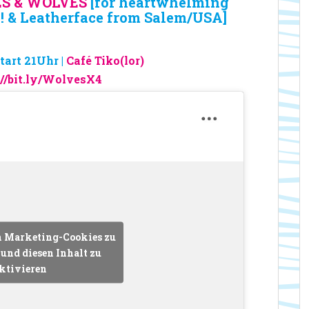
S & WOLVES
[for heartwhelming
! & Leatherface from Salem/USA]
tart 21Uhr |
Café Tiko(lor)
//bit.ly/WolvesX4
m Marketing-Cookies zu
und diesen Inhalt zu
ktivieren