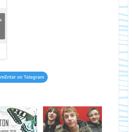
u
mEnter on Telegram