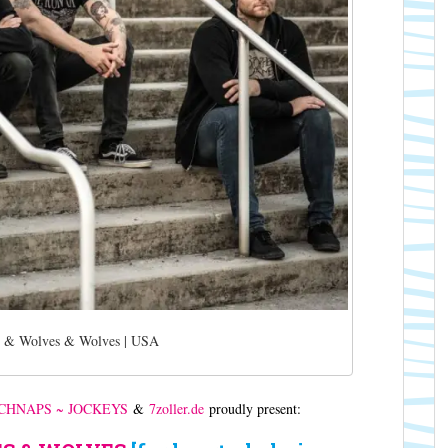
 & Wolves & Wolves | USA
SCHNAPS ~ JOCKEYS
&
7zoller.de
proudly present: