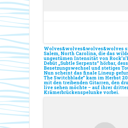
Wolves&wolves&wolves&wolves si
Salem, North Carolina, die das wild
ungestümen Intensität von Rock’n’R
Debüt „Subtle Serpents“ hörbar, de
Besetzungswechsel und stetiges Tou
Nun scheint das finale Lineup gefu
The Switchblade“ kam im Herbst 201
mit den treibenden Gitarren, den d
live sehen möchte – auf ihrer dritt
Krämerbrückenspelunke vorbei.