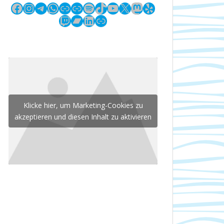
Facebook
Instagram
Telegram
WhatsApp
Link
Link
Spotify
TikTok
YouTube
X
Mastodon
Yelp
Twitch
Bandcamp
LinkedIn
Link
Klicke hier, um Marketing-Cookies zu
akzeptieren und diesen Inhalt zu aktivieren