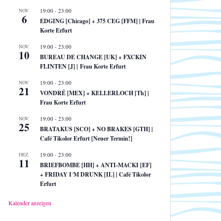
NOV.
19:00
-
23:00
6
EDGING [Chicago] + 375 CEG [FFM] | Frau
Korte Erfurt
NOV.
19:00
-
23:00
10
BUREAU DE CHANGE [UK] + FXCKIN
FLINTEN [J] | Frau Korte Erfurt
NOV.
19:00
-
23:00
21
VONDRÉ [MEX] + KELLERLOCH [Th] |
Frau Korte Erfurt
NOV.
19:00
-
23:00
25
BRATAKUS [SCO] + NO BRAKES [GTH] |
Café Tikolor Erfurt [Neuer Termin!]
DEZ.
19:00
-
23:00
11
BRIEFBOMBE [HH] + ANTI-MACKI [EF]
+ FRIDAY I´M DRUNK [IL] | Café Tikolor
Erfurt
Kalender anzeigen