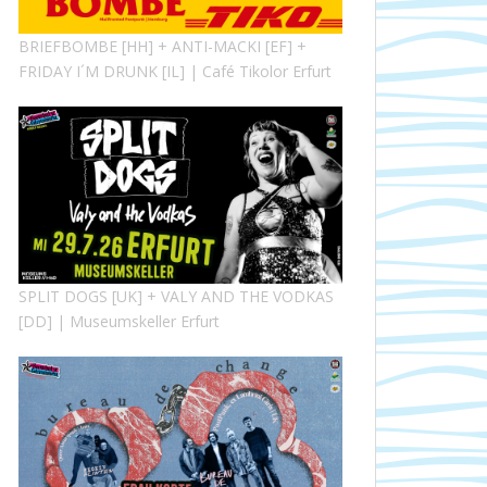
BRIEFBOMBE [HH] + ANTI-MACKI [EF] +
FRIDAY I´M DRUNK [IL] | Café Tikolor Erfurt
SPLIT DOGS [UK] + VALY AND THE VODKAS
[DD] | Museumskeller Erfurt