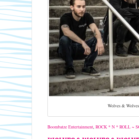
Wolves & Wolves
Boombatze Entertainment
,
ROCK * N * ROLL ~ 