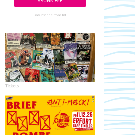
unsubscribe from list
Tickets