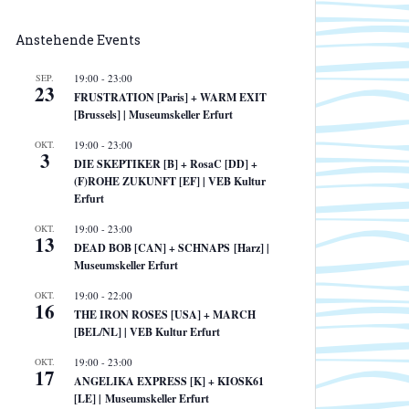
Anstehende Events
SEP.
19:00
-
23:00
23
FRUSTRATION [Paris] + WARM EXIT
[Brussels] | Museumskeller Erfurt
OKT.
19:00
-
23:00
3
DIE SKEPTIKER [B] + RosaC [DD] +
(F)ROHE ZUKUNFT [EF] | VEB Kultur
Erfurt
OKT.
19:00
-
23:00
13
DEAD BOB [CAN] + SCHNAPS [Harz] |
Museumskeller Erfurt
OKT.
19:00
-
22:00
16
THE IRON ROSES [USA] + MARCH
[BEL/NL] | VEB Kultur Erfurt
OKT.
19:00
-
23:00
17
ANGELIKA EXPRESS [K] + KIOSK61
[LE] | Museumskeller Erfurt