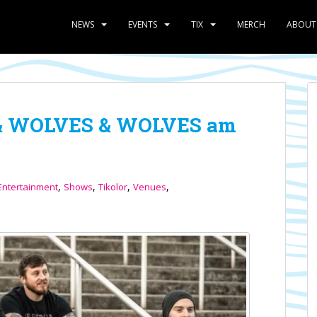
NEWS
EVENTS
TIX
MERCH
ABOUT
& WOLVES & WOLVES am
,
,
,
,
ntertainment
Shows
Tikolor
Venues