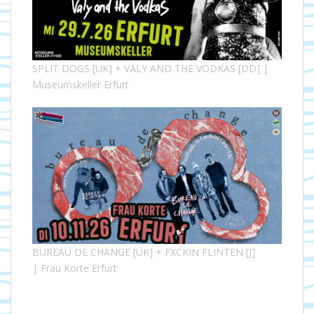
SPLIT DOGS [UK] + VALY AND THE VODKAS [DD] |
Museumskeller Erfurt
BUREAU DE CHANGE [UK] + FXCKIN FLINTEN [J]
| Frau Korte Erfurt