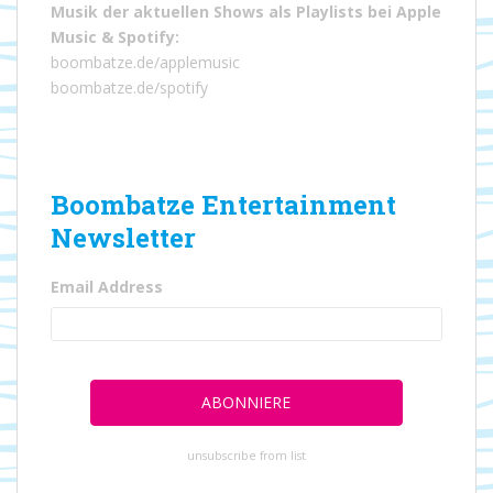
Musik der aktuellen Shows als Playlists bei
Apple
Music
&
Spotify
:
boombatze.de/applemusic
boombatze.de/spotify
Boombatze Entertainment
Newsletter
Email Address
unsubscribe from list