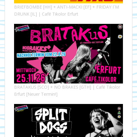
BRIEFBOMBE [HH] + ANTI-MACKI [EF] + FRIDAY I´M
DRUNK [IL] | Café Tikolor Erfurt
BRATAKUS [SCO] + NO BRAKES [GTH] | Café Tikolor
Erfurt [Neuer Termin!]