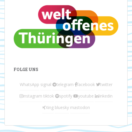
FOLGE UNS
WhatsApp
signal
telegram
facebook
twitter
instagram
tiktok
spotify
youtube
linkedin
Xing
bluesky
mastodon