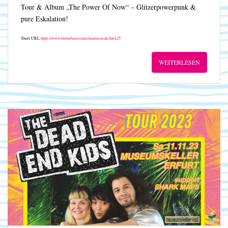
Tour & Album „The Power Of Now“ – Glitzerpowerpunk &
pure Eskalation!
Short URL
https://www.boombatzeentertainment.de/tdek25
WEITERLESEN