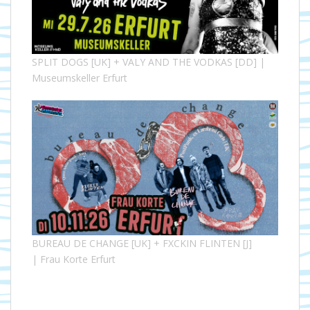
SPLIT DOGS [UK] + VALY AND THE VODKAS [DD] |
Museumskeller Erfurt
BUREAU DE CHANGE [UK] + FXCKIN FLINTEN [J]
| Frau Korte Erfurt