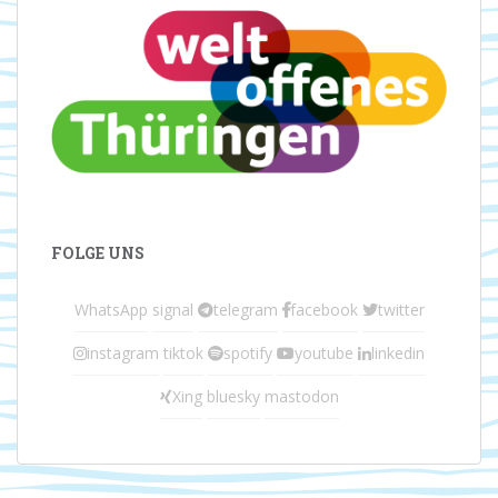
FOLGE UNS
WhatsApp
signal
telegram
facebook
twitter
instagram
tiktok
spotify
youtube
linkedin
Xing
bluesky
mastodon