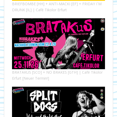
BRIEFBOMBE [HH] + ANTI-MACKI [EF] + FRIDAY I´M
DRUNK [IL] | Café Tikolor Erfurt
BRATAKUS [SCO] + NO BRAKES [GTH] | Café Tikolor
Erfurt [Neuer Termin!]