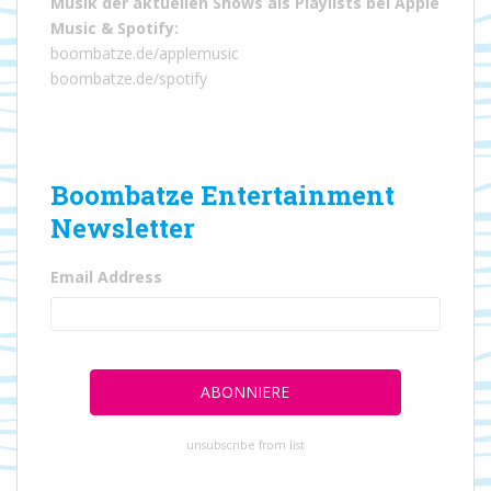
Musik der aktuellen Shows als Playlists bei
Apple
Music
&
Spotify
:
boombatze.de/applemusic
boombatze.de/spotify
Boombatze Entertainment
Newsletter
Email Address
unsubscribe from list