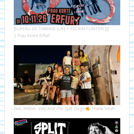
BUREAU DE CHANGE [UK] + FXCKIN FLINTEN [J]
| Frau Korte Erfurt
Hot, Hotter, Valy And The Split Dogs!
Thank You!!!