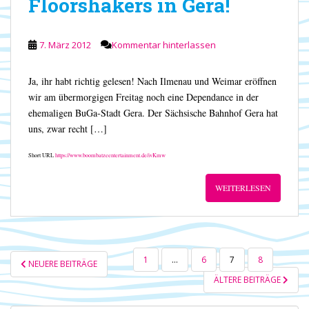
Floorshakers in Gera!
7. März 2012
Kommentar hinterlassen
Ja, ihr habt richtig gelesen! Nach Ilmenau und Weimar eröffnen
wir am übermorgigen Freitag noch eine Dependance in der
ehemaligen BuGa-Stadt Gera. Der Sächsische Bahnhof Gera hat
uns, zwar recht […]
Short URL
https://www.boombatzeentertainment.de/ivKmw
WEITERLESEN
SEITENNUMMERIERUNG
1
…
6
7
8
NEUERE BEITRÄGE
DER
ÄLTERE BEITRÄGE
BEITRÄGE