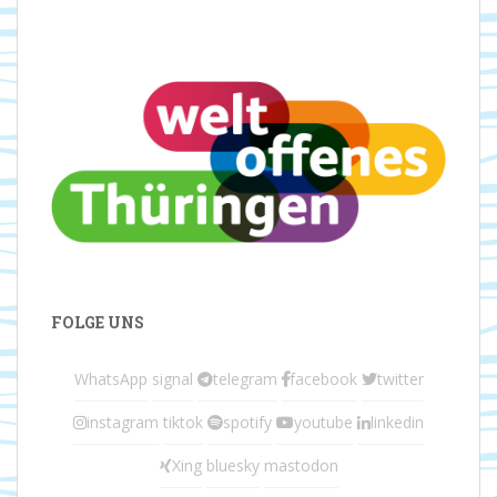
FOLGE UNS
WhatsApp
signal
telegram
facebook
twitter
instagram
tiktok
spotify
youtube
linkedin
Xing
bluesky
mastodon