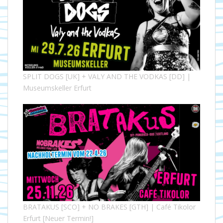
SPLIT DOGS [UK] + VALY AND THE VODKAS [DD] |
Museumskeller Erfurt
BRATAKUS [SCO] + NO BRAKES [GTH] | Café Tikolor
Erfurt [Neuer Termin!]