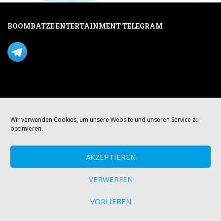
BOOMBATZE ENTERTAINMENT TELEGRAM
Verpasse nichts per Telegram!
Mastodon
Wir verwenden Cookies, um unsere Website und unseren Service zu
optimieren.
AKZEPTIEREN
VERWERFEN
VORLIEBEN
© boombatze.media Theme von
Colorlib
Powered by
WordPress