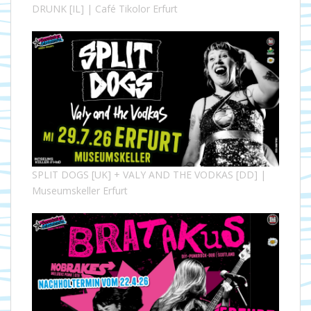
DRUNK [IL] | Café Tikolor Erfurt
SPLIT DOGS [UK] + VALY AND THE VODKAS [DD] |
Museumskeller Erfurt