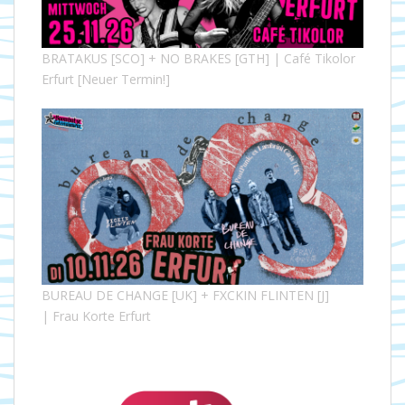
BRATAKUS [SCO] + NO BRAKES [GTH] | Café Tikolor
Erfurt [Neuer Termin!]
BUREAU DE CHANGE [UK] + FXCKIN FLINTEN [J]
| Frau Korte Erfurt