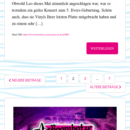
Obwohl Leo dieses Mal stimmlich angeschlagen war, war es
trotzdem ein geiles Konzert zum 5. Ilvers-Geburtstag. Schön
auch, dass sie Vinyls Ihrer letzten Platte mitgebracht haben und
zu einem sehr […]
Short URL
https://www.boombatzeentertainment.de/qThBC
WEITERLESEN
SEITENNUMMERIERUNG
1
2
3
…
7
NEUERE BEITRÄGE
DER
ÄLTERE BEITRÄGE
BEITRÄGE