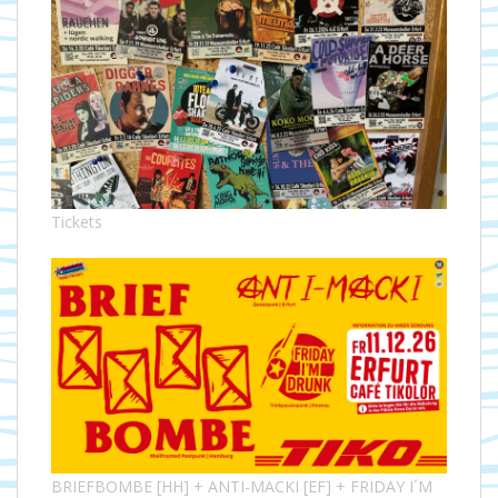
Tickets
BRIEFBOMBE [HH] + ANTI-MACKI [EF] + FRIDAY I´M