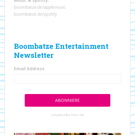
Music
&
Spotify
:
boombatze.de/applemusic
boombatze.de/spotify
Boombatze Entertainment
Newsletter
Email Address
unsubscribe from list