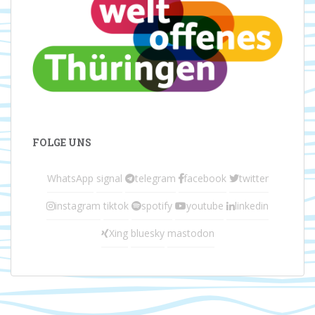
FOLGE UNS
WhatsApp
signal
telegram
facebook
twitter
instagram
tiktok
spotify
youtube
linkedin
Xing
bluesky
mastodon