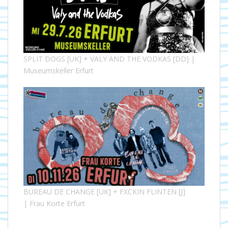
SPLIT DOGS [UK] + VALY AND THE VODKAS [DD] |
Museumskeller Erfurt
BUREAU DE CHANGE [UK] + FXCKIN FLINTEN [J]
| Frau Korte Erfurt