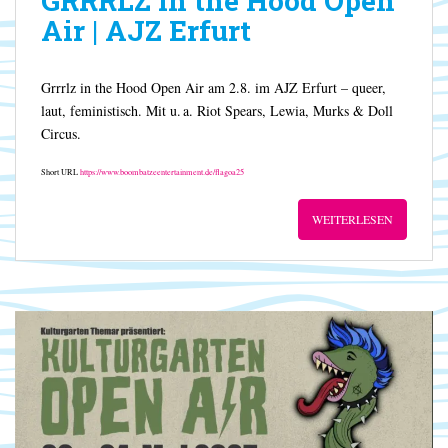
GRRRLZ in the Hood Open
Air | AJZ Erfurt
Grrrlz in the Hood Open Air am 2.8. im AJZ Erfurt – queer,
laut, feministisch. Mit u. a. Riot Spears, Lewia, Murks & Doll
Circus.
Short URL
https://www.boombatzeentertainment.de/flagoa25
WEITERLESEN