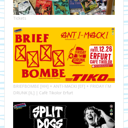
Tickets
BRIEFBOMBE [HH] + ANTI-MACKI [EF] + FRIDAY I´M
DRUNK [IL] | Café Tikolor Erfurt