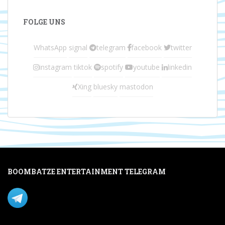
FOLGE UNS
WhatsApp
signal
telegram
facebook
twitter
instagram
tiktok
spotify
youtube
linkedin
Xing
bluesky
mastodon
BOOMBATZE ENTERTAINMENT TELEGRAM
Verpasse nichts per Telegram!