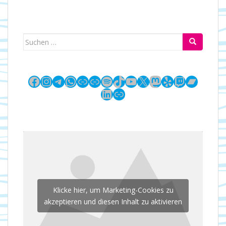
Suchen
nach:
Facebook
Instagram
Telegram
WhatsApp
Link
Link
Spotify
TikTok
YouTube
X
Mastodon
Yelp
Twitch
Bandc
LinkedIn
Link
Klicke hier, um Marketing-Cookies zu
akzeptieren und diesen Inhalt zu aktivieren