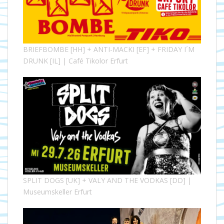
BRIEFBOMBE [HH] + ANTI-MACKI [EF] + FRIDAY I´M
DRUNK [IL] | Café Tikolor Erfurt
SPLIT DOGS [UK] + VALY AND THE VODKAS [DD] |
Museumskeller Erfurt