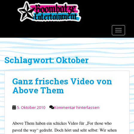
S
k
i
p
t
TOGGLE
o
m
a
Schlagwort:
Oktober
i
n
c
Ganz frisches Video von
o
n
Above Them
t
e
n
5. Oktober 2010
Kommentar hinterlassen
t
Above Them haben ein schickes Video für „For those who
paved the way“ gedreht. Doch hört und seht selbst: Wir sehen