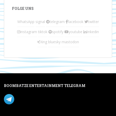
FOLGE UNS
WhatsApp
signal
telegram
facebook
twitter
instagram
tiktok
spotify
youtube
linkedin
Xing
bluesky
mastodon
BOOMBATZE ENTERTAINMENT TELEGRAM
Verpasse nichts per Telegram!