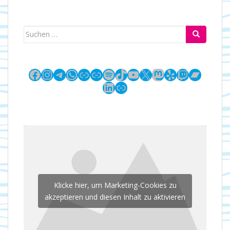
Suchen
nach:
Facebook
Instagram
Telegram
WhatsApp
Link
Link
Spotify
TikTok
YouTube
X
Mastodon
Yelp
Twitch
Bandc
LinkedIn
Link
Klicke hier, um Marketing-Cookies zu
akzeptieren und diesen Inhalt zu aktivieren