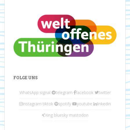
FOLGE UNS
WhatsApp
signal
telegram
facebook
twitter
instagram
tiktok
spotify
youtube
linkedin
Xing
bluesky
mastodon