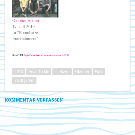
hoffe aber, ihr hattet
Me ....
trotzdem Euren Spaß.
Ich…
Oktober-Action
17. Juli 2010
In "Boombatze
Entertainment"
Short URL
https://www.boombatzeentertainment.de/Btkki
2010
Dead To Me
Le Havre
Oktober
Punk
Stadtgarten
KOMMENTAR VERFASSEN