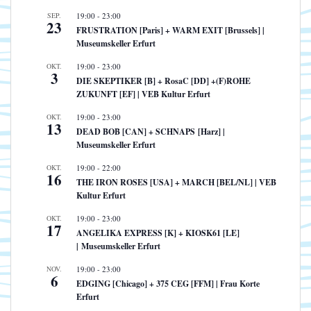
SEP.
19:00
-
23:00
23
FRUSTRATION [Paris] + WARM EXIT [Brussels] |
Museumskeller Erfurt
OKT.
19:00
-
23:00
3
DIE SKEPTIKER [B] + RosaC [DD] +(F)ROHE
ZUKUNFT [EF] | VEB Kultur Erfurt
OKT.
19:00
-
23:00
13
DEAD BOB [CAN] + SCHNAPS [Harz] |
Museumskeller Erfurt
OKT.
19:00
-
22:00
16
THE IRON ROSES [USA] + MARCH [BEL/NL] | VEB
Kultur Erfurt
OKT.
19:00
-
23:00
17
ANGELIKA EXPRESS [K] + KIOSK61 [LE]
| Museumskeller Erfurt
NOV.
19:00
-
23:00
6
EDGING [Chicago] + 375 CEG [FFM] | Frau Korte
Erfurt