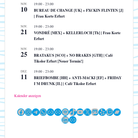
NOV.
19:00
-
23:00
10
BUREAU DE CHANGE [UK] + FXCKIN FLINTEN [J]
| Frau Korte Erfurt
NOV.
19:00
-
23:00
21
VONDRÉ [MEX] + KELLERLOCH [Th] | Frau Korte
Erfurt
NOV.
19:00
-
23:00
25
BRATAKUS [SCO] + NO BRAKES [GTH] | Café
Tikolor Erfurt [Neuer Termin!]
DEZ.
19:00
-
23:00
11
BRIEFBOMBE [HH] + ANTI-MACKI [EF] + FRIDAY
I´M DRUNK [IL] | Café Tikolor Erfurt
Kalender anzeigen
Facebook
Instagram
Telegram
WhatsApp
Link
Link
Spotify
TikTok
YouTube
X
Mastodon
Yelp
Twitch
Bandc
LinkedIn
Link