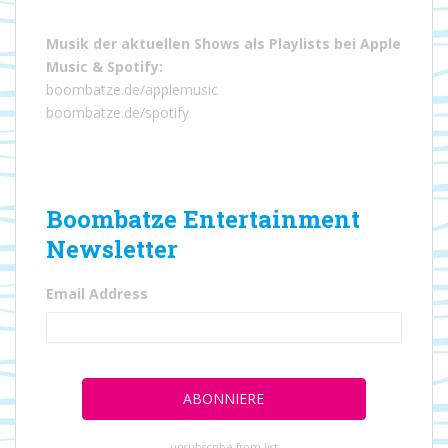
Musik der aktuellen Shows als Playlists bei
Apple
Music
&
Spotify
:
boombatze.de/applemusic
boombatze.de/spotify
Boombatze Entertainment
Newsletter
Email Address
unsubscribe from list