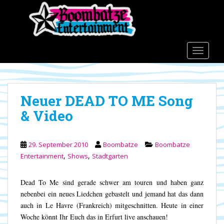
S
k
i
p
t
TOGGLE
o
m
a
Neuer DEAD TO ME Song
i
n
& Video
c
o
n
29. September 2010
Boombatze
Boombatze
t
,
,
Entertainment
Shows
Stadtgarten
e
n
Dead To Me sind gerade schwer am touren und haben ganz
t
nebenbei ein neues Liedchen gebastelt und jemand hat das dann
auch in Le Havre (Frankreich) mitgeschnitten. Heute in einer
Woche könnt Ihr Euch das in Erfurt live anschauen!