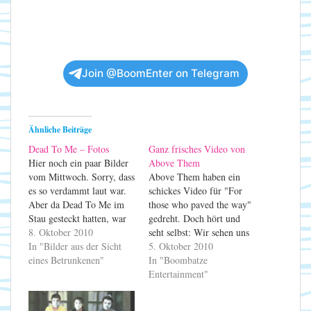
Join @BoomEnter on Telegram
Ähnliche Beiträge
Dead To Me – Fotos
Ganz frisches Video von
Hier noch ein paar Bilder
Above Them
vom Mittwoch. Sorry, dass
Above Them haben ein
es so verdammt laut war.
schickes Video für "For
Aber da Dead To Me im
those who paved the way"
Stau gesteckt hatten, war
gedreht. Doch hört und
keine Zeit mehr für einen
8. Oktober 2010
seht selbst: Wir sehen uns
anständigen Soundcheck.
In "Bilder aus der Sicht
alle zusammen nächste
5. Oktober 2010
Und mittendrin die
eines Betrunkenen"
Woche Samstag (16.10.)
In "Boombatze
Backline runterdrehen
im Tiko!!! Und natürlich
Entertainment"
wäre sicher noch
morgen im Stadtgarten zu
schwieriger geworden. Ich
den großartigen Dead To