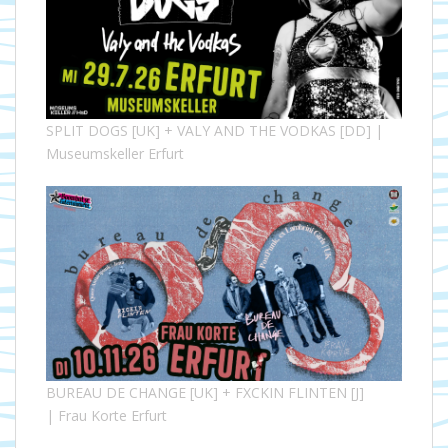
SPLIT DOGS [UK] + VALY AND THE VODKAS [DD] |
Museumskeller Erfurt
BUREAU DE CHANGE [UK] + FXCKIN FLINTEN [J]
| Frau Korte Erfurt