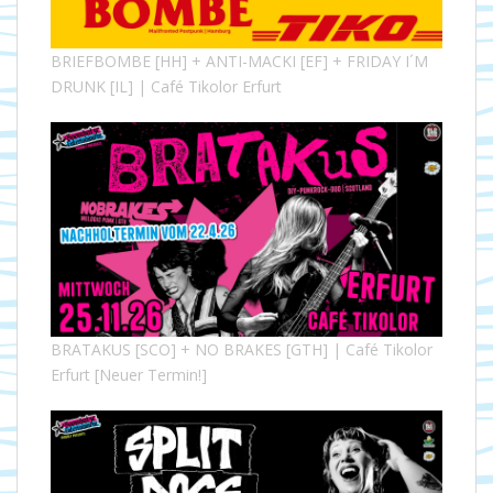
BRIEFBOMBE [HH] + ANTI-MACKI [EF] + FRIDAY I´M
DRUNK [IL] | Café Tikolor Erfurt
BRATAKUS [SCO] + NO BRAKES [GTH] | Café Tikolor
Erfurt [Neuer Termin!]