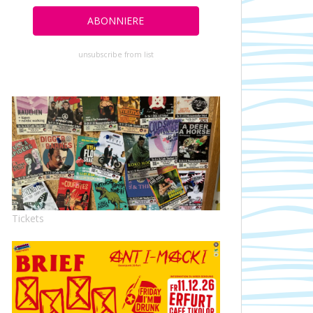
unsubscribe from list
Tickets