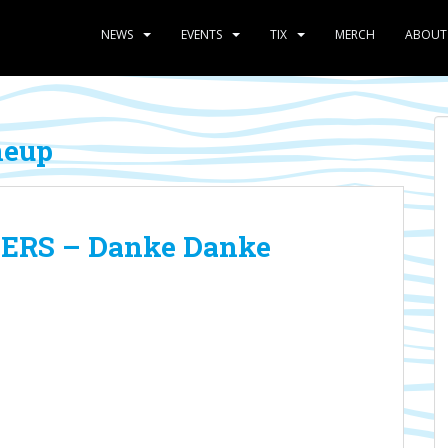
NEWS
EVENTS
TIX
MERCH
ABOUT
neup
ERS – Danke Danke