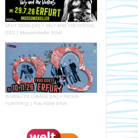
SPLIT DOGS [UK] + VALY AND THE VODKAS
[DD] | Museumskeller Erfurt
BUREAU DE CHANGE [UK] + FXCKIN
FLINTEN [J] | Frau Korte Erfurt