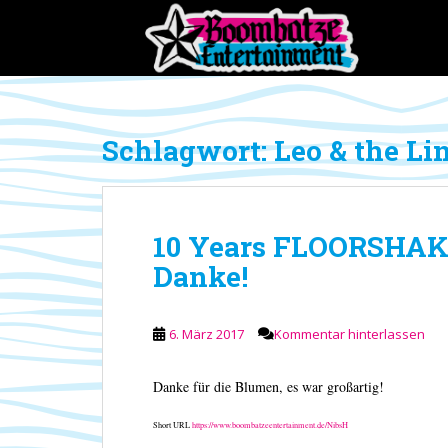
S
k
i
p
t
o
Schlagwort:
Leo & the Li
m
a
i
n
10 Years FLOORSHAK
c
o
Danke!
n
t
e
6. März 2017
Kommentar hinterlassen
n
t
Danke für die Blumen, es war großartig!
Short URL
https://www.boombatzeentertainment.de/NibsH