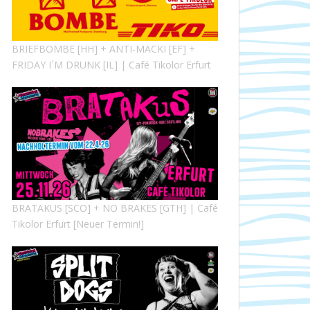
BRIEFBOMBE [HH] + ANTI-MACKI [EF] +
FRIDAY I´M DRUNK [IL] | Café Tikolor Erfurt
BRATAKUS [SCO] + NO BRAKES [GTH] | Café
Tikolor Erfurt [Neuer Termin!]