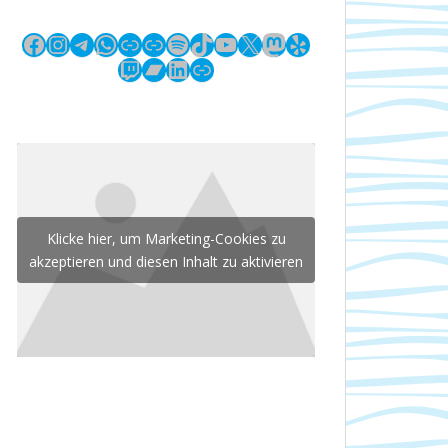
Facebook
Instagram
Telegram
WhatsApp
Link
Link
Spotify
TikTok
YouTube
X
Mastodon
Yelp
Twitch
Bandcamp
LinkedIn
Link
Klicke hier, um Marketing-Cookies zu
akzeptieren und diesen Inhalt zu aktivieren