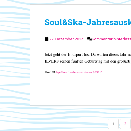
Soul&Ska-Jahresaus
27. Dezember 2012
Kommentar hinterlas
Jetzt geht der Endspurt los. Da warten dieses Jahr 
ILVERS seinen fünften Geburtstag mit den großar
Short URL
https://www.boombatzeentertainment.de/EZrvD
SEITENNUMMERIERUNG
1
2