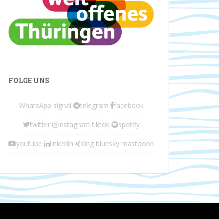
FOLGE UNS
WhatsApp
signal
telegram
facebook
twitter
instagram
tiktok
spotify
youtube
linkedin
Xing
bluesky
mastodon