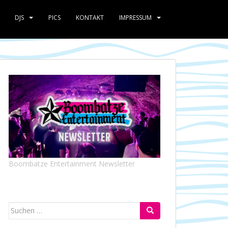
DJS
PICS
KONTAKT
IMPRESSUM
Boombatze Entertainment Newsletter
Suchen
nach: