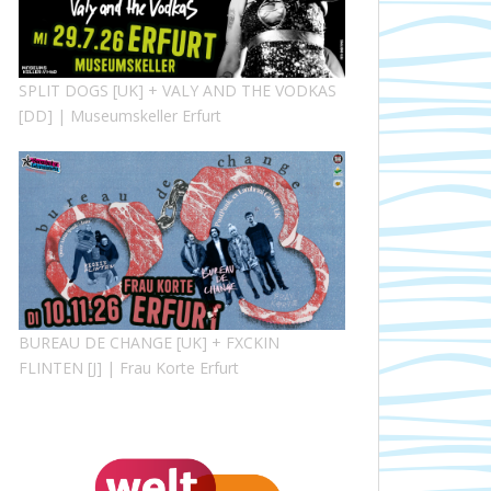
SPLIT DOGS [UK] + VALY AND THE VODKAS
[DD] | Museumskeller Erfurt
BUREAU DE CHANGE [UK] + FXCKIN
FLINTEN [J] | Frau Korte Erfurt