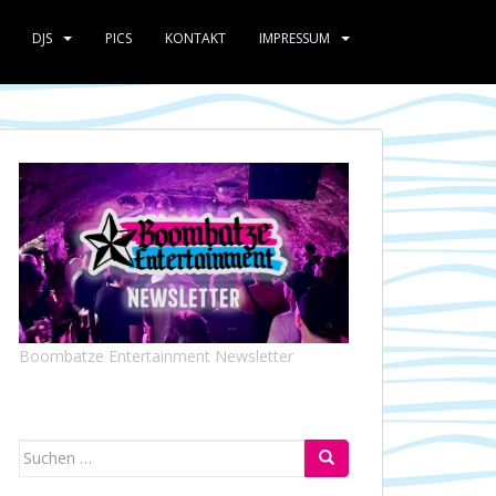
DJS
PICS
KONTAKT
IMPRESSUM
Boombatze Entertainment Newsletter
Suchen
nach: