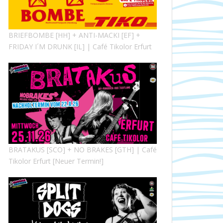
BRIEFBOMBE [HH] + ANTI-MACKI [EF] +
FRIDAY I´M DRUNK [IL] | Café Tikolor Erfurt
BRATAKUS [SCO] + NO BRAKES [GTH] | Café
Tikolor Erfurt [Neuer Termin!]