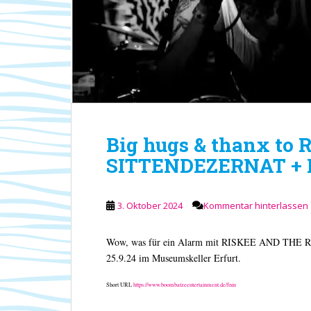
Big hugs & thanx to
SITTENDEZERNAT + 
3. Oktober 2024
Kommentar hinterlassen
Wow, was für ein Alarm mit RISKEE AND THE 
25.9.24 im Museumskeller Erfurt.
Short URL
https://www.boombatzeentertainment.de/fnin