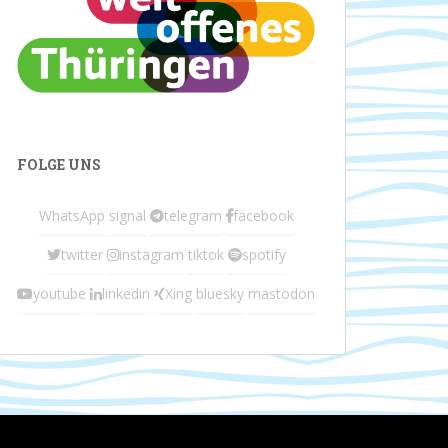
FOLGE UNS
WhatsApp
signal
telegram
facebook
twitter
instagram
tiktok
spotify
youtube
linkedin
Xing
bluesky
mastodon