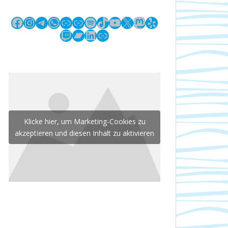
Facebook
Instagram
Telegram
WhatsApp
Link
Link
Spotify
TikTok
YouTube
X
Mastodon
Yelp
Twitch
Bandcamp
LinkedIn
Link
Klicke hier, um Marketing-Cookies zu
akzeptieren und diesen Inhalt zu aktivieren