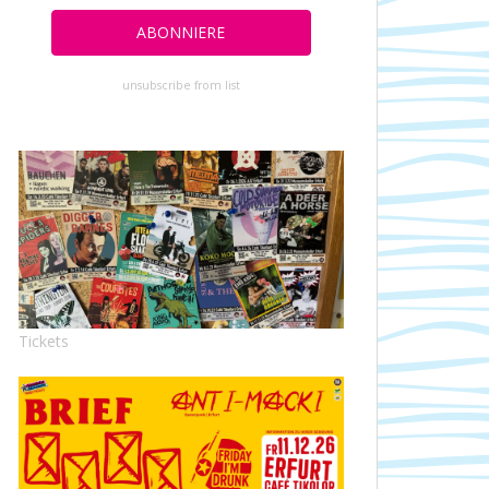
unsubscribe from list
Tickets