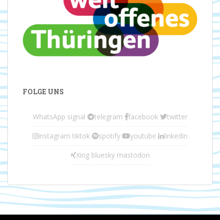
FOLGE UNS
WhatsApp
signal
telegram
facebook
twitter
instagram
tiktok
spotify
youtube
linkedin
Xing
bluesky
mastodon