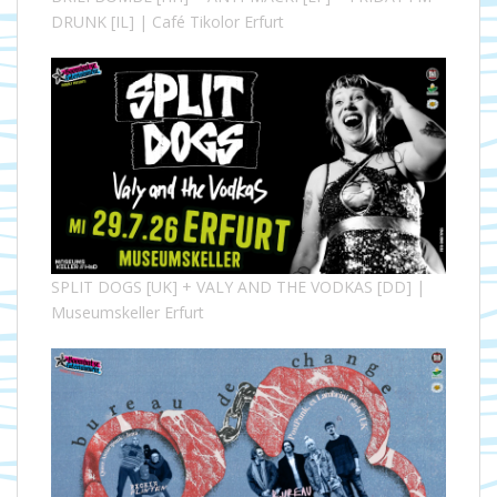
DRUNK [IL] | Café Tikolor Erfurt
SPLIT DOGS [UK] + VALY AND THE VODKAS [DD] |
Museumskeller Erfurt