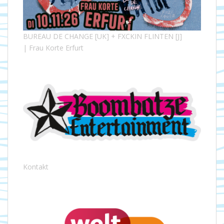
BUREAU DE CHANGE [UK] + FXCKIN FLINTEN [J]
| Frau Korte Erfurt
Kontakt