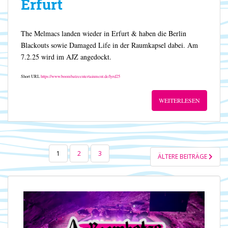
Erfurt
The Melmacs landen wieder in Erfurt & haben die Berlin
Blackouts sowie Damaged Life in der Raumkapsel dabei. Am
7.2.25 wird im AJZ angedockt.
Short URL
https://www.boombatzeentertainment.de/lyrd25
WEITERLESEN
SEITENNUMMERIERUNG
1
2
3
ÄLTERE BEITRÄGE
DER
BEITRÄGE