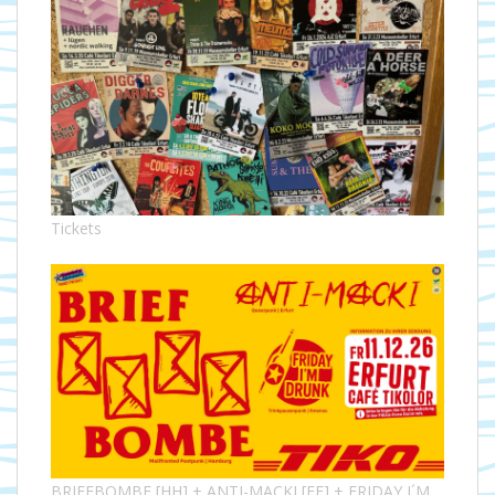
Tickets
BRIEFBOMBE [HH] + ANTI-MACKI [EF] + FRIDAY I´M