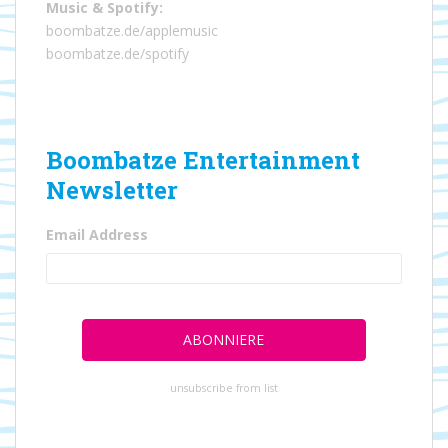
Music
&
Spotify
:
boombatze.de/applemusic
boombatze.de/spotify
Boombatze Entertainment
Newsletter
Email Address
unsubscribe from list