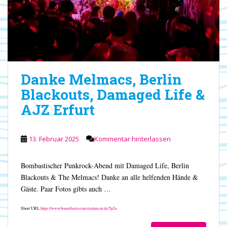
Danke Melmacs, Berlin
Blackouts, Damaged Life &
AJZ Erfurt
13. Februar 2025
Kommentar hinterlassen
Bombastischer Punkrock-Abend mit Damaged Life, Berlin
Blackouts & The Melmacs! Danke an alle helfenden Hände &
Gäste. Paar Fotos gibts auch …
Short URL
https://www.boombatzeentertainment.de/5p2o