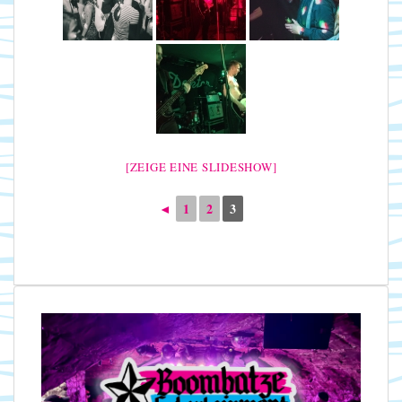
[ZEIGE EINE SLIDESHOW]
◄
1
2
3