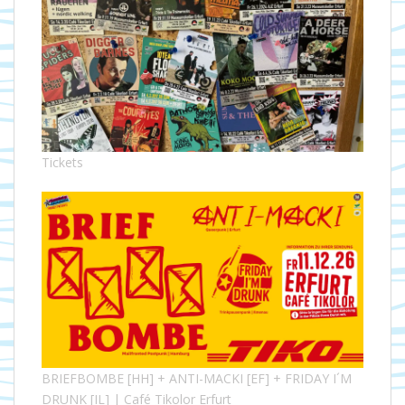
Tickets
BRIEFBOMBE [HH] + ANTI-MACKI [EF] + FRIDAY I´M
DRUNK [IL] | Café Tikolor Erfurt