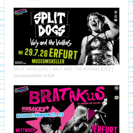
SPLIT DOGS [UK] + VALY AND THE VODKAS [DD] |
Museumskeller Erfurt