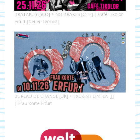
BRATAKUS [SCO] + NO BRAKES [GTH] | Café Tikolor
Erfurt [Neuer Termin!]
BUREAU DE CHANGE [UK] + FXCKIN FLINTEN [J]
| Frau Korte Erfurt