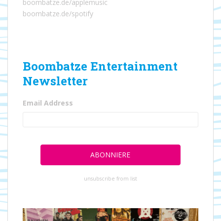
boombatze.de/applemusic
boombatze.de/spotify
Boombatze Entertainment
Newsletter
Email Address
unsubscribe from list