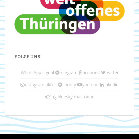
FOLGE UNS
WhatsApp
signal
telegram
facebook
twitter
instagram
tiktok
spotify
youtube
linkedin
Xing
bluesky
mastodon