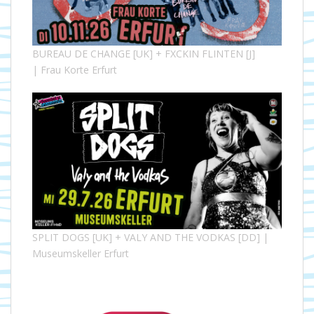
BUREAU DE CHANGE [UK] + FXCKIN FLINTEN [J]
| Frau Korte Erfurt
SPLIT DOGS [UK] + VALY AND THE VODKAS [DD] |
Museumskeller Erfurt