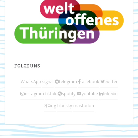
FOLGE UNS
WhatsApp
signal
telegram
facebook
twitter
instagram
tiktok
spotify
youtube
linkedin
Xing
bluesky
mastodon