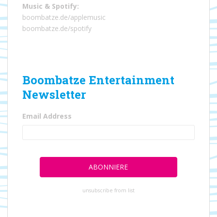
Music
&
Spotify
:
boombatze.de/applemusic
boombatze.de/spotify
Boombatze Entertainment
Newsletter
Email Address
unsubscribe from list