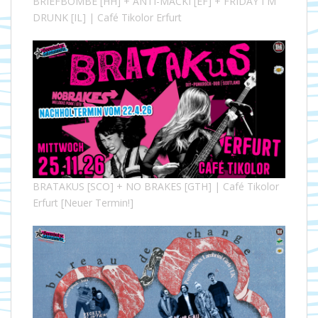
BRIEFBOMBE [HH] + ANTI-MACKI [EF] + FRIDAY I´M
DRUNK [IL] | Café Tikolor Erfurt
BRATAKUS [SCO] + NO BRAKES [GTH] | Café Tikolor
Erfurt [Neuer Termin!]