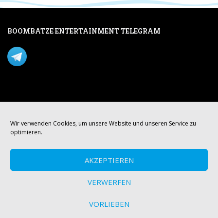
BOOMBATZE ENTERTAINMENT TELEGRAM
Verpasse nichts per Telegram!
Mastodon
Wir verwenden Cookies, um unsere Website und unseren Service zu
optimieren.
AKZEPTIEREN
VERWERFEN
VORLIEBEN
© boombatze.media Theme von
Colorlib
Powered by
WordPress