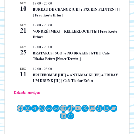
NOV.
19:00
-
23:00
10
BUREAU DE CHANGE [UK] + FXCKIN FLINTEN [J]
| Frau Korte Erfurt
NOV.
19:00
-
23:00
21
VONDRÉ [MEX] + KELLERLOCH [Th] | Frau Korte
Erfurt
NOV.
19:00
-
23:00
25
BRATAKUS [SCO] + NO BRAKES [GTH] | Café
Tikolor Erfurt [Neuer Termin!]
DEZ.
19:00
-
23:00
11
BRIEFBOMBE [HH] + ANTI-MACKI [EF] + FRIDAY
I´M DRUNK [IL] | Café Tikolor Erfurt
Kalender anzeigen
Facebook
Instagram
Telegram
WhatsApp
Link
Link
Spotify
TikTok
YouTube
X
Mastodon
Yelp
Twitch
Bandc
LinkedIn
Link