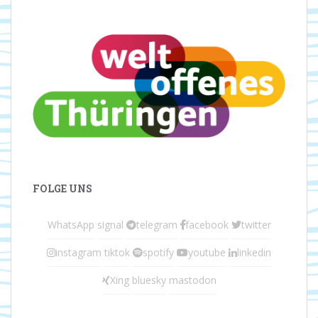
FOLGE UNS
WhatsApp
signal
telegram
facebook
twitter
instagram
tiktok
spotify
youtube
linkedin
Xing
bluesky
mastodon