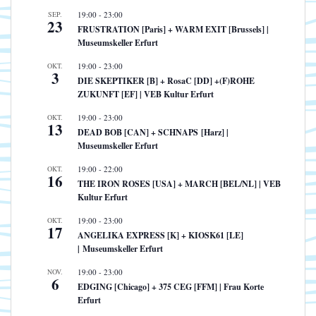
SEP.
19:00
-
23:00
23
FRUSTRATION [Paris] + WARM EXIT [Brussels] |
Museumskeller Erfurt
OKT.
19:00
-
23:00
3
DIE SKEPTIKER [B] + RosaC [DD] +(F)ROHE
ZUKUNFT [EF] | VEB Kultur Erfurt
OKT.
19:00
-
23:00
13
DEAD BOB [CAN] + SCHNAPS [Harz] |
Museumskeller Erfurt
OKT.
19:00
-
22:00
16
THE IRON ROSES [USA] + MARCH [BEL/NL] | VEB
Kultur Erfurt
OKT.
19:00
-
23:00
17
ANGELIKA EXPRESS [K] + KIOSK61 [LE]
| Museumskeller Erfurt
NOV.
19:00
-
23:00
6
EDGING [Chicago] + 375 CEG [FFM] | Frau Korte
Erfurt