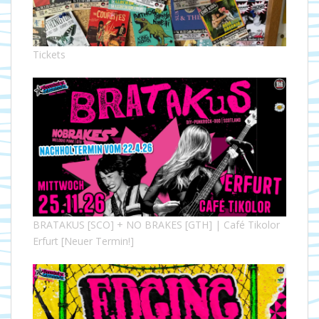
Tickets
BRATAKUS [SCO] + NO BRAKES [GTH] | Café Tikolor
Erfurt [Neuer Termin!]