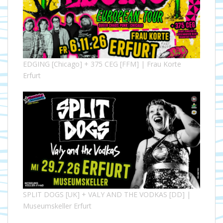
EDGING [Chicago] + 375 CEG [FFM] | Frau Korte
Erfurt
SPLIT DOGS [UK] + VALY AND THE VODKAS [DD] |
Museumskeller Erfurt