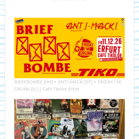
BRIEFBOMBE [HH] + ANTI-MACKI [EF] + FRIDAY I´M
DRUNK [IL] | Café Tikolor Erfurt