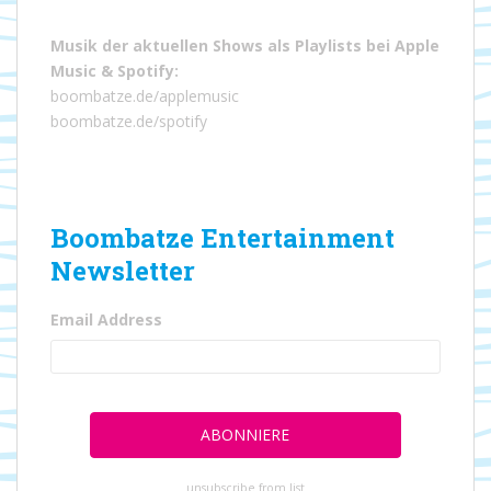
Musik der aktuellen Shows als Playlists bei
Apple
Music
&
Spotify
:
boombatze.de/applemusic
boombatze.de/spotify
Boombatze Entertainment
Newsletter
Email Address
unsubscribe from list