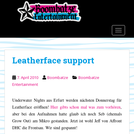
S
k
i
p
t
TOGGLE
o
m
a
Leatherface support
i
n
c
7. April 2010
Boombatze
Boombatze
o
Entertainment
n
t
e
Underwater Nights aus Erfurt werden nächsten Donnerstag für
n
Leatherface eröffnen!
Hier gibts schon mal was zum vorhören
,
t
aber bei den Aufnahmen hatte glaub ich noch Seb (ehemals
Grow Out) am Mikro gestanden. Jetzt ist wohl Jeff von Affront
DHC die Frontsau. Wir sind gespannt!