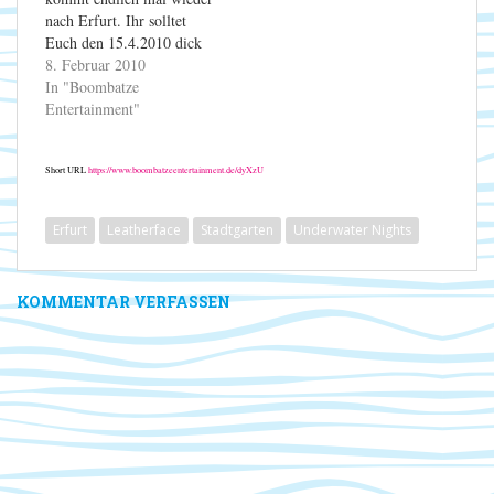
nach Erfurt. Ihr solltet
Euch den 15.4.2010 dick
im Kalender anstreichen,
8. Februar 2010
denn da müsst ihr
In "Boombatze
unbedingt im Stadtgarten
Entertainment"
vorbeischauen. Nähere
Infos zwecks Vorverkauf
Short URL
https://www.boombatzeentertainment.de/dyXzU
gibt es demnächst hier, auf
der Stadtgarten-Seite, bei
Last.FM oder Facebook.
Erfurt
Leatherface
Stadtgarten
Underwater Nights
Ihr findet das…
KOMMENTAR VERFASSEN