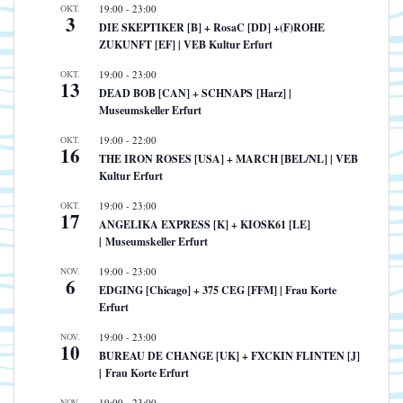
OKT.
19:00
-
23:00
3
DIE SKEPTIKER [B] + RosaC [DD] +(F)ROHE
ZUKUNFT [EF] | VEB Kultur Erfurt
OKT.
19:00
-
23:00
13
DEAD BOB [CAN] + SCHNAPS [Harz] |
Museumskeller Erfurt
OKT.
19:00
-
22:00
16
THE IRON ROSES [USA] + MARCH [BEL/NL] | VEB
Kultur Erfurt
OKT.
19:00
-
23:00
17
ANGELIKA EXPRESS [K] + KIOSK61 [LE]
| Museumskeller Erfurt
NOV.
19:00
-
23:00
6
EDGING [Chicago] + 375 CEG [FFM] | Frau Korte
Erfurt
NOV.
19:00
-
23:00
10
BUREAU DE CHANGE [UK] + FXCKIN FLINTEN [J]
| Frau Korte Erfurt
NOV.
19:00
-
23:00