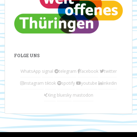
FOLGE UNS
WhatsApp
signal
telegram
facebook
twitter
instagram
tiktok
spotify
youtube
linkedin
Xing
bluesky
mastodon