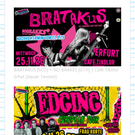
BRATAKUS [SCO] + NO BRAKES [GTH] | Café Tikolor
Erfurt [Neuer Termin!]