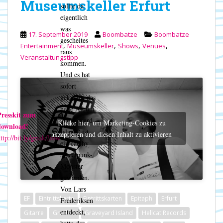
Museumskeller Erfurt
sollte da
eigentlich
was
17. September 2019
Boombatze
Boombatze
gescheites
,
,
,
,
Entertainment
Museumskeller
Shows
Venues
raus
Veranstaltungstipp
kommen.
Und es hat
sofort
geknallt, das
neue Album
resskit zum
„Graveyard
Klicke hier, um Marketing-Cookies zu
download!
Island“ ist
akzeptieren und diesen Inhalt zu aktivieren
ttp://bit.ly/grade2iow
ein catchy
Streetpunk-
Monster
geworden.
Von Lars
EF
Eintrittskarte
Eintrittskarten
Epitaph
Erfurt
Frederiksen
entdeckt,
Gitarre
Grade 2
Graveyard Island
Hellcat Records