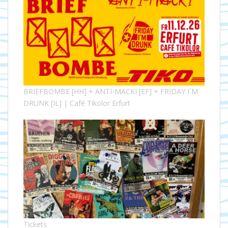
BRIEFBOMBE [HH] + ANTI-MACKI [EF] + FRIDAY I´M
DRUNK [IL] | Café Tikolor Erfurt
Tickets