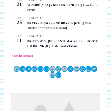
21
VONDRÉ [MEX] + KELLERLOCH [Th] | Frau Korte
Erfurt
NOV.
19:00
-
23:00
25
BRATAKUS [SCO] + NO BRAKES [GTH] | Café
Tikolor Erfurt [Neuer Termin!]
DEZ.
19:00
-
23:00
11
BRIEFBOMBE [HH] + ANTI-MACKI [EF] + FRIDAY
I´M DRUNK [IL] | Café Tikolor Erfurt
Kalender anzeigen
Facebook
Instagram
Telegram
WhatsApp
Link
Link
Spotify
TikTok
YouTube
X
Mastodon
Yelp
Twitch
Bandc
LinkedIn
Link