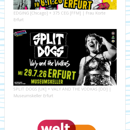
EDGING [Chicago] + 375 CEG [FFM] | Frau Korte
Erfurt
SPLIT DOGS [UK] + VALY AND THE VODKAS [DD] |
Museumskeller Erfurt