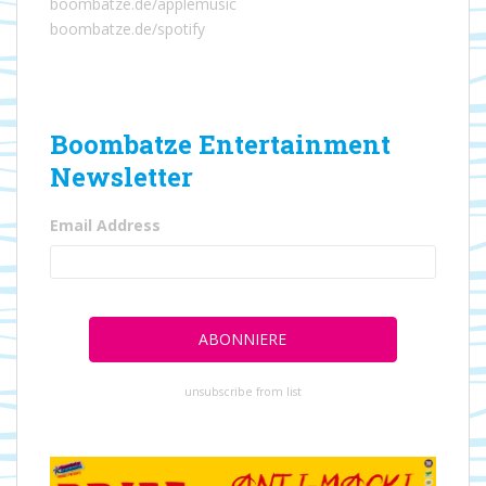
boombatze.de/applemusic
boombatze.de/spotify
Boombatze Entertainment
Newsletter
Email Address
unsubscribe from list