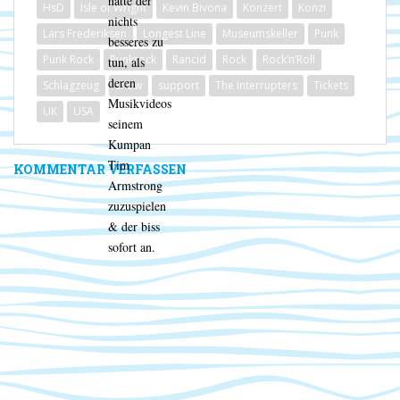
hatte der
HsD
Isle of Wright
Kevin Bivona
Konzert
Konzi
nichts
Lars Frederiksen
Longest Line
Museumskeller
Punk
besseres zu
Punk Rock
Punkrock
Rancid
Rock
Rock‘n‘Roll
tun, als
deren
Schlagzeug
Show
support
The Interrupters
Tickets
Musikvideos
UK
USA
seinem
Kumpan
Tim
KOMMENTAR VERFASSEN
Armstrong
zuzuspielen
& der biss
sofort an.