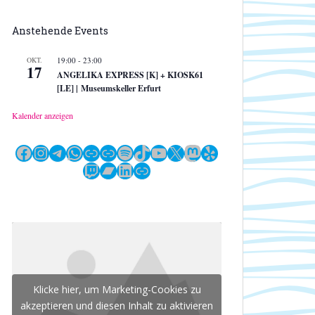
Anstehende Events
OKT.
19:00
-
23:00
17
ANGELIKA EXPRESS [K] + KIOSK61
[LE] | Museumskeller Erfurt
Kalender anzeigen
Facebook
Instagram
Telegram
WhatsApp
Link
Link
Spotify
TikTok
YouTube
X
Mastodon
Yelp
Twitch
Bandcamp
LinkedIn
Link
Klicke hier, um Marketing-Cookies zu
akzeptieren und diesen Inhalt zu aktivieren