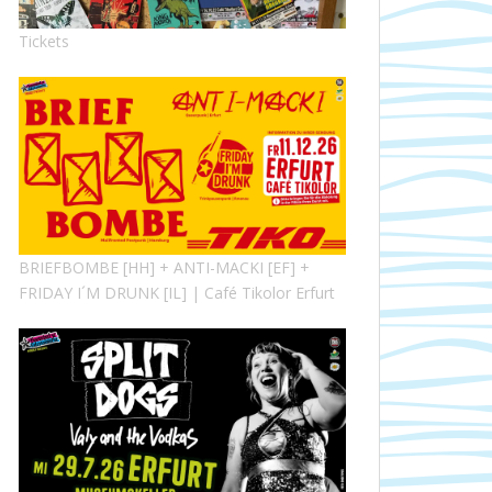
Tickets
BRIEFBOMBE [HH] + ANTI-MACKI [EF] +
FRIDAY I´M DRUNK [IL] | Café Tikolor Erfurt