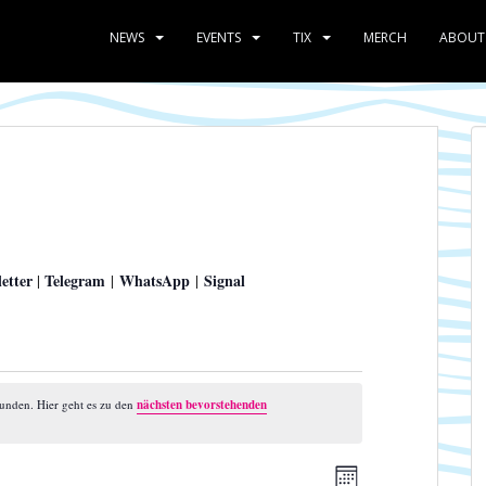
NEWS
EVENTS
TIX
MERCH
ABOUT
etter
Telegram
WhatsApp
Signal
|
|
|
funden. Hier geht es zu den
nächsten bevorstehenden
A
V
M