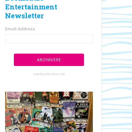
Entertainment
Newsletter
Email Address
unsubscribe from list