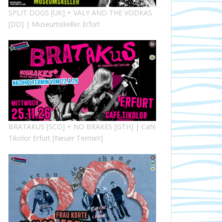
SPLIT DOGS [UK] + VALY AND THE VODKAS
[DD] | Museumskeller Erfurt
BRATAKUS [SCO] + NO BRAKES [GTH] | Café
Tikolor Erfurt [Neuer Termin!]