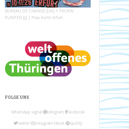
BUREAU DE CHANGE [UK] + FXCKIN
FLINTEN [J] | Frau Korte Erfurt
FOLGE UNS
WhatsApp
signal
telegram
facebook
twitter
instagram
tiktok
spotify