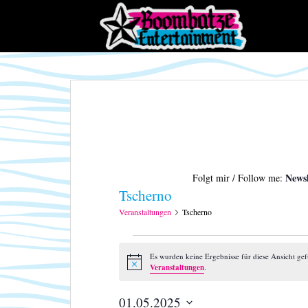
S
k
i
p
t
o
m
a
i
n
c
Newsl
Folgt mir / Follow me:
o
Tscherno
n
t
Veranstaltungen
Tscherno
e
Veranstaltungen
n
Es wurden keine Ergebnisse für diese Ansicht ge
t
H
Veranstaltungen
.
i
n
w
01.05.2025
e