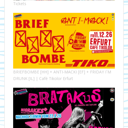
Tickets
BRIEFBOMBE [HH] + ANTI-MACKI [EF] + FRIDAY I´M
DRUNK [IL] | Café Tikolor Erfurt