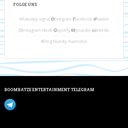
FOLGE UNS
WhatsApp
signal
telegram
facebook
twitter
instagram
tiktok
spotify
youtube
linkedin
Xing
bluesky
mastodon
BOOMBATZE ENTERTAINMENT TELEGRAM
Verpasse nichts per Telegram!
Mastodon