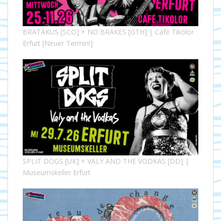
BRATAKUS [SCO] + NO BRAKES [GTH] | Café Tikolor
Erfurt [Neuer Termin!]
SPLIT DOGS [UK] + VALY AND THE VODKAS [DD] |
Museumskeller Erfurt