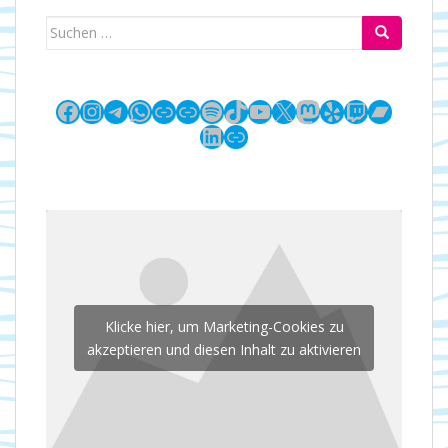
Suchen
nach:
Facebook
Instagram
Telegram
WhatsApp
Link
Link
Spotify
TikTok
YouTube
X
Mastodon
Yelp
Twitch
Bandc
LinkedIn
Link
Klicke hier, um Marketing-Cookies zu
akzeptieren und diesen Inhalt zu aktivieren