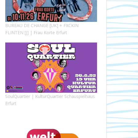
BUREAU DE CHANGE [UK] + FXCKIN
FLINTEN [J] | Frau Korte Erfurt
SoulQuartier | KulturQuartier Schauspielhaus
Erfurt