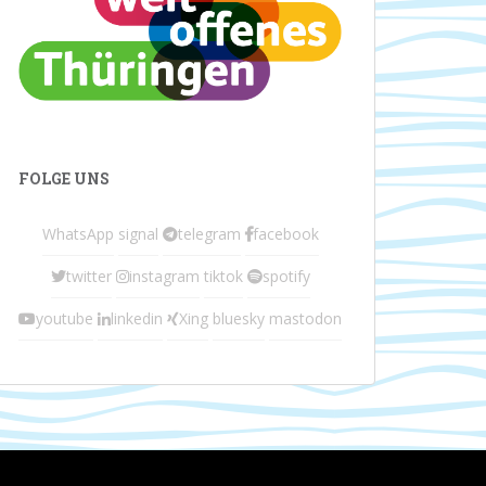
FOLGE UNS
WhatsApp
signal
telegram
facebook
twitter
instagram
tiktok
spotify
youtube
linkedin
Xing
bluesky
mastodon