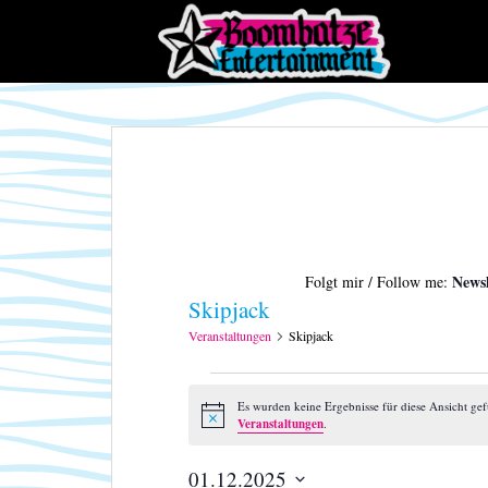
S
k
i
p
t
o
m
a
i
n
c
Newsl
Folgt mir / Follow me:
o
Skipjack
n
t
Veranstaltungen
Skipjack
e
Veranstaltungen
n
Es wurden keine Ergebnisse für diese Ansicht ge
t
H
Veranstaltungen
.
i
n
w
01.12.2025
e