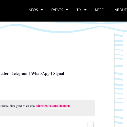
NEWS
EVENTS
TIX
MERCH
ABOUT
etter
Telegram
WhatsApp
Signal
|
|
|
funden. Hier geht es zu den
nächsten bevorstehenden
A
V
M