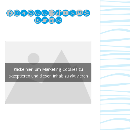
Facebook
Instagram
Telegram
WhatsApp
Link
Link
Spotify
TikTok
YouTube
X
Mastodon
Yelp
Twitch
Bandcamp
LinkedIn
Link
Klicke hier, um Marketing-Cookies zu
akzeptieren und diesen Inhalt zu aktivieren