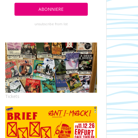
unsubscribe from list
Tickets