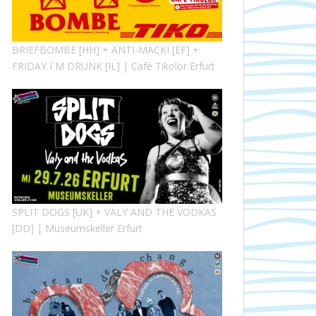
BRIEFBOMBE [HH] + ANTI-MACKI [EF] +
FRIDAY I´M DRUNK [IL] | Café Tikolor Erfurt
SPLIT DOGS [UK] + VALY AND THE VODKAS
[DD] | Museumskeller Erfurt