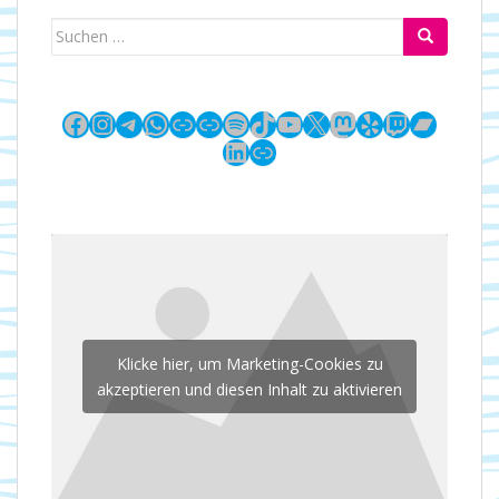
Suchen
nach:
Facebook
Instagram
Telegram
WhatsApp
Link
Link
Spotify
TikTok
YouTube
X
Mastodon
Yelp
Twitch
Bandc
LinkedIn
Link
Klicke hier, um Marketing-Cookies zu
akzeptieren und diesen Inhalt zu aktivieren