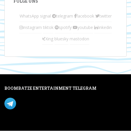
FOLGE UNS
WhatsApp
signal
telegram
facebook
twitter
instagram
tiktok
spotify
youtube
linkedin
Xing
bluesky
mastodon
BOOMBATZE ENTERTAINMENT TELEGRAM
Verpasse nichts per Telegram!
Mastodon