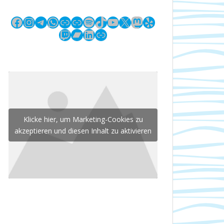
Facebook
Instagram
Telegram
WhatsApp
Link
Link
Spotify
TikTok
YouTube
X
Mastodon
Yelp
Twitch
Bandcamp
LinkedIn
Link
Klicke hier, um Marketing-Cookies zu
akzeptieren und diesen Inhalt zu aktivieren