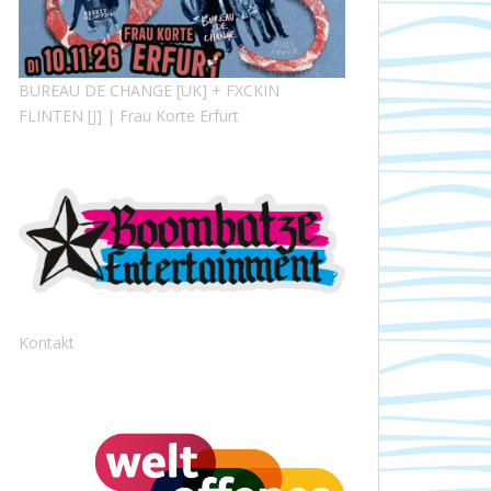
BUREAU DE CHANGE [UK] + FXCKIN
FLINTEN [J] | Frau Korte Erfurt
Kontakt