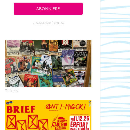
unsubscribe from list
Tickets