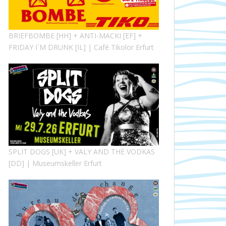
BRIEFBOMBE [HH] + ANTI-MACKI [EF] +
FRIDAY I´M DRUNK [IL] | Café Tikolor Erfurt
SPLIT DOGS [UK] + VALY AND THE VODKAS
[DD] | Museumskeller Erfurt