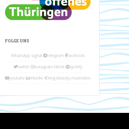
FOLGE UNS
WhatsApp
signal
telegram
facebook
twitter
instagram
tiktok
spotify
youtube
linkedin
Xing
bluesky
mastodon