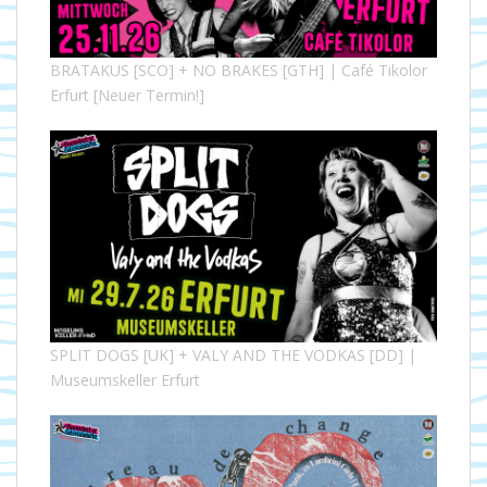
BRATAKUS [SCO] + NO BRAKES [GTH] | Café Tikolor
Erfurt [Neuer Termin!]
SPLIT DOGS [UK] + VALY AND THE VODKAS [DD] |
Museumskeller Erfurt