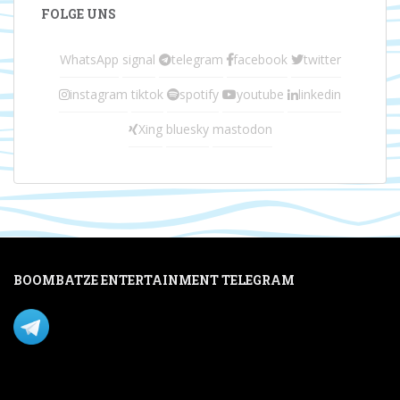
FOLGE UNS
WhatsApp
signal
telegram
facebook
twitter
instagram
tiktok
spotify
youtube
linkedin
Xing
bluesky
mastodon
BOOMBATZE ENTERTAINMENT TELEGRAM
Verpasse nichts per Telegram!
Mastodon