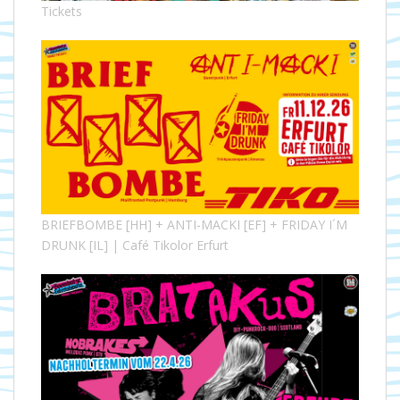
Tickets
BRIEFBOMBE [HH] + ANTI-MACKI [EF] + FRIDAY I´M
DRUNK [IL] | Café Tikolor Erfurt