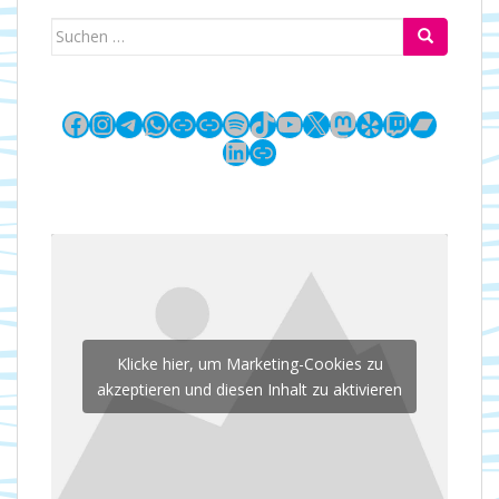
Suchen
nach:
Facebook
Instagram
Telegram
WhatsApp
Link
Link
Spotify
TikTok
YouTube
X
Mastodon
Yelp
Twitch
Bandc
LinkedIn
Link
Klicke hier, um Marketing-Cookies zu
akzeptieren und diesen Inhalt zu aktivieren