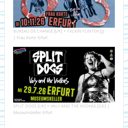
BUREAU DE CHANGE [UK] + FXCKIN FLINTEN [J]
| Frau Korte Erfurt
SPLIT DOGS [UK] + VALY AND THE VODKAS [DD] |
Museumskeller Erfurt