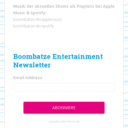
Musik der aktuellen Shows als Playlists bei
Apple
Music
&
Spotify
:
boombatze.de/applemusic
boombatze.de/spotify
Boombatze Entertainment
Newsletter
Email Address
unsubscribe from list