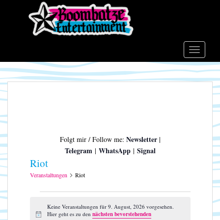
S
k
i
p
t
TOGGLE
o
m
a
i
n
c
o
Newsletter
Folgt mir / Follow me:
|
n
Telegram
WhatsApp
Signal
|
|
t
Riot
e
n
Veranstaltungen
Riot
t
Veranstaltungen
für
Keine Veranstaltungen für 9. August, 2026 vorgesehen.
Hier geht es zu den
nächsten bevorstehenden
H