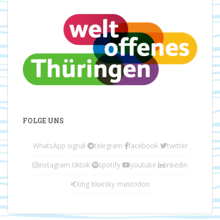
FOLGE UNS
WhatsApp
signal
telegram
facebook
twitter
instagram
tiktok
spotify
youtube
linkedin
Xing
bluesky
mastodon