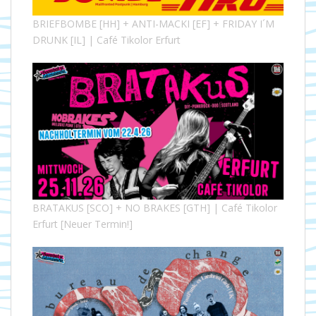
BRIEFBOMBE [HH] + ANTI-MACKI [EF] + FRIDAY I´M
DRUNK [IL] | Café Tikolor Erfurt
BRATAKUS [SCO] + NO BRAKES [GTH] | Café Tikolor
Erfurt [Neuer Termin!]