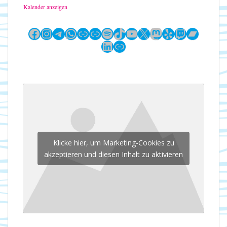
Kalender anzeigen
Facebook
Instagram
Telegram
WhatsApp
Link
Link
Spotify
TikTok
YouTube
X
Mastodon
Yelp
Twitch
Bandc
LinkedIn
Link
Klicke hier, um Marketing-Cookies zu
akzeptieren und diesen Inhalt zu aktivieren