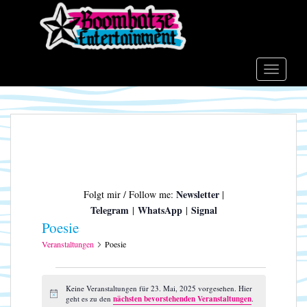
S
k
i
p
t
TOGGLE
o
m
a
i
n
c
o
Newsletter
Folgt mir / Follow me:
|
n
Telegram
WhatsApp
Signal
|
|
t
Poesie
e
n
Veranstaltungen
Poesie
t
Veranstaltungen
für
Keine Veranstaltungen für 23. Mai, 2025 vorgesehen. Hier
H
geht es zu den
nächsten bevorstehenden Veranstaltungen
.