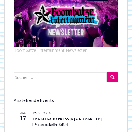
t
t
e
i
n
o
-
n
N
a
v
i
Boombatze Entertainment Newsletter
g
a
t
i
Suchen
o
nach:
n
Anstehende Events
OKT.
19:00
-
23:00
17
ANGELIKA EXPRESS [K] + KIOSK61 [LE]
| Museumskeller Erfurt