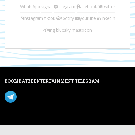
WhatsApp
signal
telegram
facebook
twitter
instagram
tiktok
spotify
youtube
linkedin
Xing
bluesky
mastodon
BOOMBATZE ENTERTAINMENT TELEGRAM
Verpasse nichts per Telegram!
Mastodon