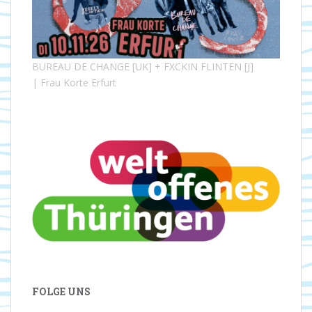
BUREAU DE CHANGE [UK] + FXCKIN FLINTEN [J]
| Frau Korte Erfurt
FOLGE UNS