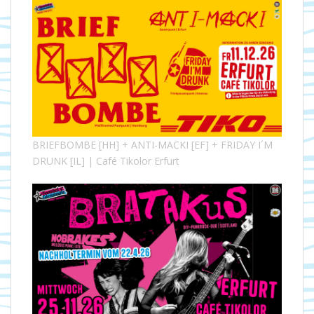
BRIEFBOMBE [HH] + ANTI-MACKI [EF] + FRIDAY I´M
DRUNK [IL] | Café Tikolor Erfurt