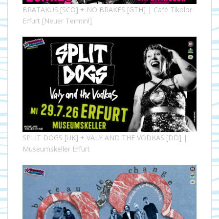
BRATAKUS [SCO] + NO BRAKES [GTH] | Café Tikolor
Erfurt [Neuer Termin!]
SPLIT DOGS [UK] + VALY AND THE VODKAS [DD] |
Museumskeller Erfurt