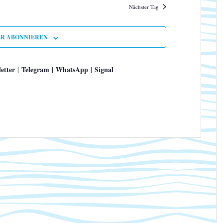
v
Nächster Tag
i
g
a
R ABONNIEREN
t
i
o
etter
Telegram
WhatsApp
Signal
|
|
|
n