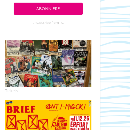
unsubscribe from list
Tickets