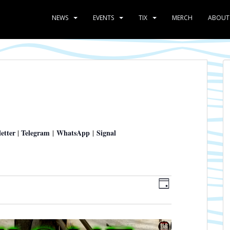
NEWS
EVENTS
TIX
MERCH
ABOUT
etter
Telegram
WhatsApp
Signal
|
|
|
A
V
T
e
n
A
r
s
G
a
i
n