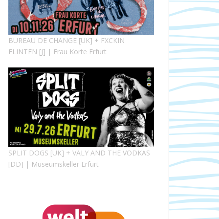
BUREAU DE CHANGE [UK] + FXCKIN
FLINTEN [J] | Frau Korte Erfurt
SPLIT DOGS [UK] + VALY AND THE VODKAS
[DD] | Museumskeller Erfurt