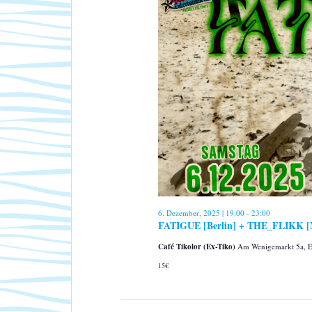
u
2025
m
w
ä
h
l
e
n
.
6. Dezember, 2025 | 19:00
-
23:00
FATIGUE [Berlin] + THE_FLIKK [Mü
Café Tikolor (Ex-Tiko)
Am Wenigemarkt 5a, E
15€