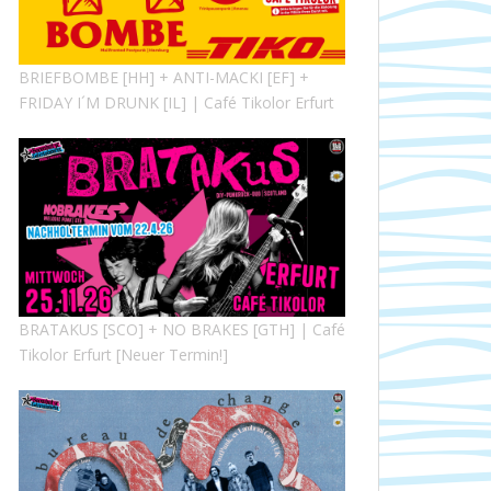
BRIEFBOMBE [HH] + ANTI-MACKI [EF] +
FRIDAY I´M DRUNK [IL] | Café Tikolor Erfurt
BRATAKUS [SCO] + NO BRAKES [GTH] | Café
Tikolor Erfurt [Neuer Termin!]