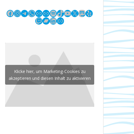
Facebook
Instagram
Telegram
WhatsApp
Link
Link
Spotify
TikTok
YouTube
X
Mastodon
Yelp
Twitch
Bandcamp
LinkedIn
Link
Klicke hier, um Marketing-Cookies zu
akzeptieren und diesen Inhalt zu aktivieren