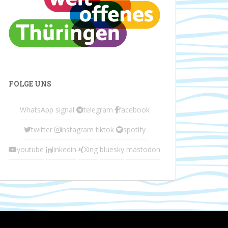
FOLGE UNS
WhatsApp
signal
telegram
facebook
twitter
instagram
tiktok
spotify
youtube
linkedin
Xing
bluesky
mastodon