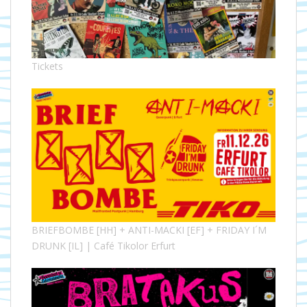
Tickets
BRIEFBOMBE [HH] + ANTI-MACKI [EF] + FRIDAY I´M
DRUNK [IL] | Café Tikolor Erfurt