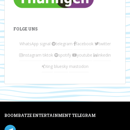
FOLGE UNS
WhatsApp
signal
telegram
facebook
twitter
instagram
tiktok
spotify
youtube
linkedin
Xing
bluesky
mastodon
BOOMBATZE ENTERTAINMENT TELEGRAM