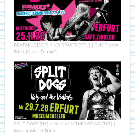
BRATAKUS [SCO] + NO BRAKES [GTH] | Café Tikolor
Erfurt [Neuer Termin!]
SPLIT DOGS [UK] + VALY AND THE VODKAS [DD] |
Museumskeller Erfurt