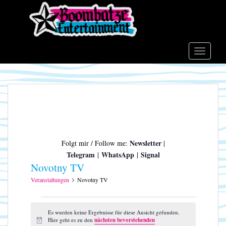
S
k
i
p
t
TOGGLE
o
m
a
i
n
c
o
Newsletter
Folgt mir / Follow me:
|
n
Telegram
WhatsApp
Signal
|
|
t
Novotny TV
e
n
Veranstaltungen
Novotny TV
t
Veranstaltungen
Es wurden keine Ergebnisse für diese Ansicht gefunden.
Hier geht es zu den
nächsten bevorstehenden
H