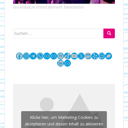
Boombatze Entertainment Newsletter
Suchen
nach:
Facebook
Instagram
Telegram
WhatsApp
Link
Link
Spotify
TikTok
YouTube
X
Mastodon
Yelp
Twitch
Bandc
LinkedIn
Link
Klicke hier, um Marketing-Cookies zu
akzeptieren und diesen Inhalt zu aktivieren