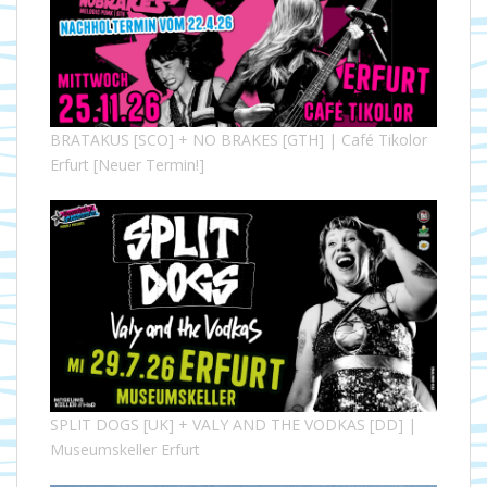
BRATAKUS [SCO] + NO BRAKES [GTH] | Café Tikolor
Erfurt [Neuer Termin!]
SPLIT DOGS [UK] + VALY AND THE VODKAS [DD] |
Museumskeller Erfurt