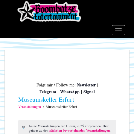
S
k
i
p
t
TOGGLE
o
m
a
i
n
c
o
Newsletter
Folgt mir / Follow me:
|
n
Telegram
WhatsApp
Signal
|
|
t
Museumskeller Erfurt
e
n
Veranstaltungen
Museumskeller Erfurt
t
Veranstaltungen
für
Keine Veranstaltungen für 1. Juni, 2025 vorgesehen. Hier
H
geht es zu den
nächsten bevorstehenden Veranstaltungen
.