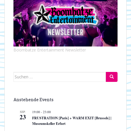
t
t
e
i
n
o
-
n
N
a
v
i
Boombatze Entertainment Newsletter
g
a
t
i
Suchen
o
nach:
n
Anstehende Events
SEP.
19:00
-
23:00
23
FRUSTRATION [Paris] + WARM EXIT [Brussels] |
Museumskeller Erfurt