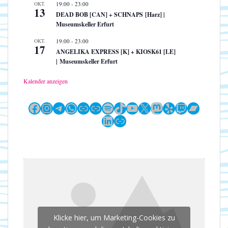
OKT.
19:00
-
23:00
13
DEAD BOB [CAN] + SCHNAPS [Harz] |
Museumskeller Erfurt
OKT.
19:00
-
23:00
17
ANGELIKA EXPRESS [K] + KIOSK61 [LE]
| Museumskeller Erfurt
Kalender anzeigen
Facebook
Instagram
Telegram
WhatsApp
Link
Link
Spotify
TikTok
YouTube
X
Mastodon
Yelp
Twitch
Bandc
LinkedIn
Link
Klicke hier, um Marketing-Cookies zu