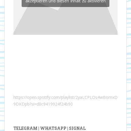
akzeptieren und diesen Inhalt zu aktivieren
https://open.spotify.com/playlist/2yaLCPLOs4wBomxD
9DKDpb?si=d8c9419924f24b90
TELEGRAM | WHATSAPP | SIGNAL