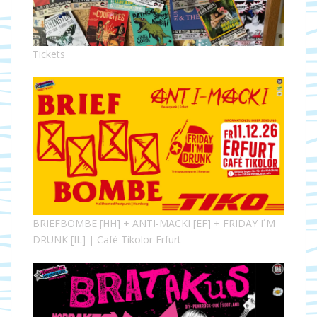
Tickets
BRIEFBOMBE [HH] + ANTI-MACKI [EF] + FRIDAY I´M
DRUNK [IL] | Café Tikolor Erfurt