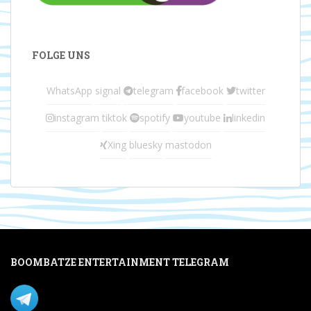
FOLGE UNS
WhatsApp
signal
telegram
facebook
twitter
instagram
tiktok
spotify
youtube
linkedin
Xing
bluesky
mastodon
BOOMBATZE ENTERTAINMENT TELEGRAM
Verpasse nichts per Telegram!