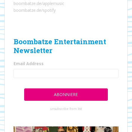
boombatze.de/applemusic
boombatze.de/spotify
Boombatze Entertainment
Newsletter
Email Address
unsubscribe from list