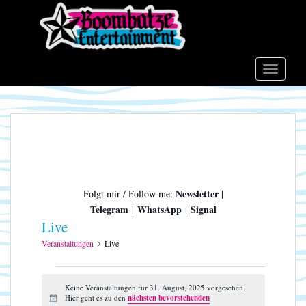
S
k
i
p
t
TOGGLE
o
m
a
i
n
c
o
Newsletter
Folgt mir / Follow me:
|
n
Telegram
WhatsApp
Signal
|
|
t
Live
e
n
Veranstaltungen
Live
t
Veranstaltungen
für
Keine Veranstaltungen für 31. August, 2025 vorgesehen.
Hier geht es zu den
nächsten bevorstehenden
H