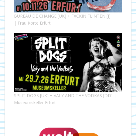
BUREAU DE CHANGE [UK] + FXCKIN FLINTEN [J]
| Frau Korte Erfurt
SPLIT DOGS [UK] + VALY AND THE VODKAS [DD] |
Museumskeller Erfurt