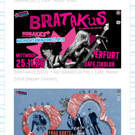
DRUNK [IL] | Café Tikolor Erfurt
BRATAKUS [SCO] + NO BRAKES [GTH] | Café Tikolor
Erfurt [Neuer Termin!]