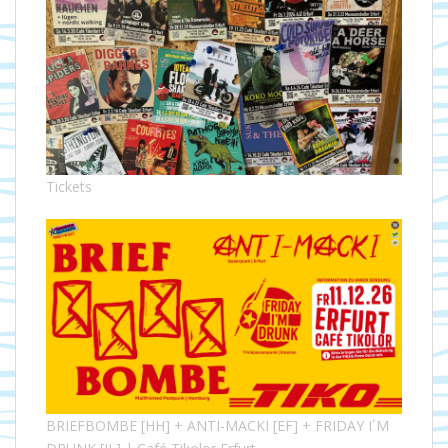
Tickets
BRIEFBOMBE [HH] + ANTI-MACKI [EF] + FRIDAY I´M