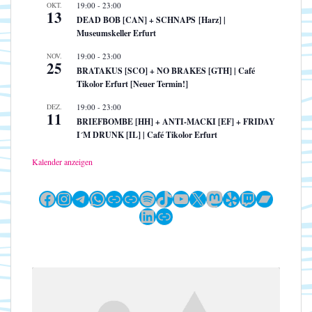
OKT.
19:00
-
23:00
13
DEAD BOB [CAN] + SCHNAPS [Harz] |
Museumskeller Erfurt
NOV.
19:00
-
23:00
25
BRATAKUS [SCO] + NO BRAKES [GTH] | Café
Tikolor Erfurt [Neuer Termin!]
DEZ.
19:00
-
23:00
11
BRIEFBOMBE [HH] + ANTI-MACKI [EF] + FRIDAY
I´M DRUNK [IL] | Café Tikolor Erfurt
Kalender anzeigen
Facebook
Instagram
Telegram
WhatsApp
Link
Link
Spotify
TikTok
YouTube
X
Mastodon
Yelp
Twitch
Bandc
LinkedIn
Link