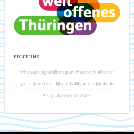
FOLGE UNS
WhatsApp
signal
telegram
facebook
twitter
instagram
tiktok
spotify
youtube
linkedin
Xing
bluesky
mastodon