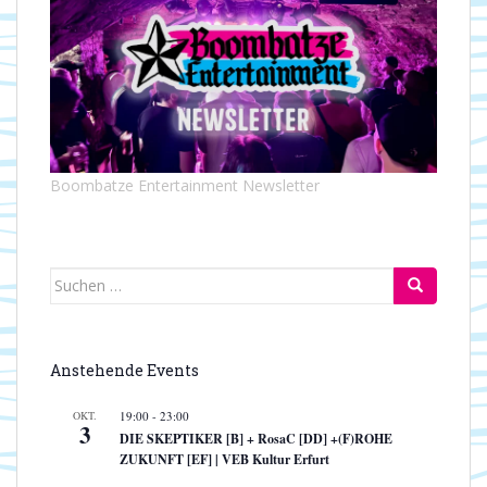
t
t
e
i
n
o
-
n
N
a
v
Boombatze Entertainment Newsletter
i
g
a
t
Suchen
i
nach:
o
n
Anstehende Events
OKT.
19:00
-
23:00
3
DIE SKEPTIKER [B] + RosaC [DD] +(F)ROHE
ZUKUNFT [EF] | VEB Kultur Erfurt