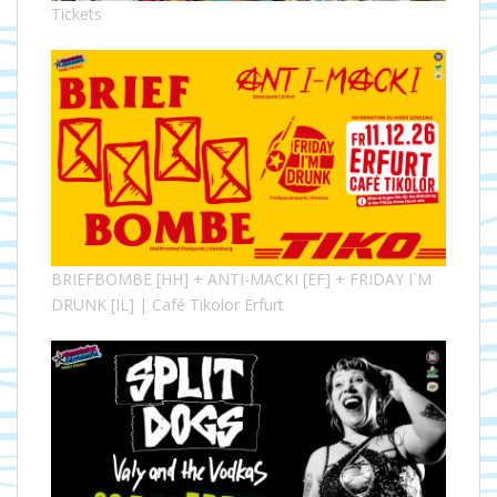
Tickets
BRIEFBOMBE [HH] + ANTI-MACKI [EF] + FRIDAY I´M
DRUNK [IL] | Café Tikolor Erfurt