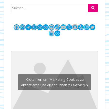
Suchen
nach:
Facebook
Instagram
Telegram
WhatsApp
Link
Link
Spotify
TikTok
YouTube
X
Mastodon
Yelp
Twitch
Bandc
LinkedIn
Link
Klicke hier, um Marketing-Cookies zu
akzeptieren und diesen Inhalt zu aktivieren