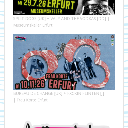
SPLIT DOGS [UK] + VALY AND THE VODKAS [DD] |
Museumskeller Erfurt
BUREAU DE CHANGE [UK] + FXCKIN FLINTEN [J]
| Frau Korte Erfurt