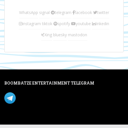
WhatsApp
signal
telegram
facebook
twitter
instagram
tiktok
spotify
youtube
linkedin
Xing
bluesky
mastodon
BOOMBATZE ENTERTAINMENT TELEGRAM
Verpasse nichts per Telegram!
Mastodon