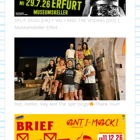
SPLIT DOGS [UK] + VALY AND THE VODKAS [DD] |
Museumskeller Erfurt
Hot, Hotter, Valy And The Split Dogs!
Thank You!!!