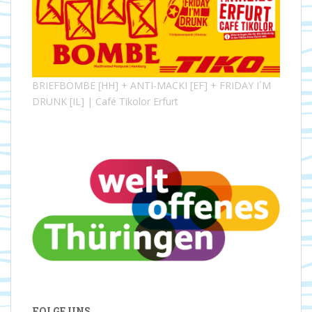
BRIEFBOMBE [HH] + ANTI-MACKI [EF] + FRIDAY I´M
DRUNK [IL] | Café Tikolor Erfurt
FOLGE UNS