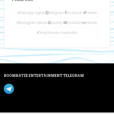
WhatsApp
signal
telegram
facebook
twitter
instagram
tiktok
spotify
youtube
linkedin
Xing
bluesky
mastodon
BOOMBATZE ENTERTAINMENT TELEGRAM
Verpasse nichts per Telegram!
Mastodon