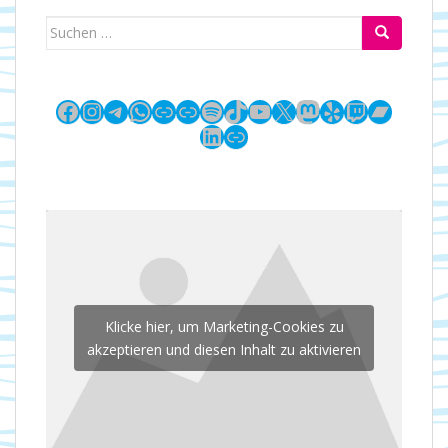
Suchen
nach:
Facebook
Instagram
Telegram
WhatsApp
Link
Link
Spotify
TikTok
YouTube
X
Mastodon
Yelp
Twitch
Bandc
LinkedIn
Link
Klicke hier, um Marketing-Cookies zu
akzeptieren und diesen Inhalt zu aktivieren