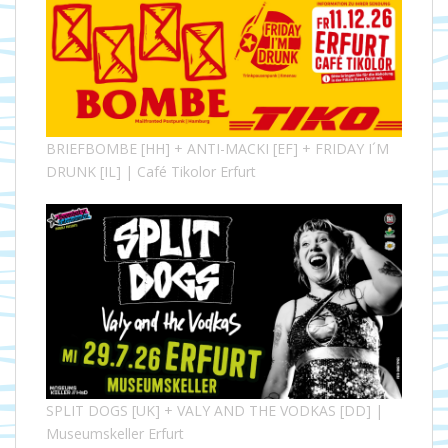
BRIEFBOMBE [HH] + ANTI-MACKI [EF] + FRIDAY I´M
DRUNK [IL] | Café Tikolor Erfurt
SPLIT DOGS [UK] + VALY AND THE VODKAS [DD] |
Museumskeller Erfurt