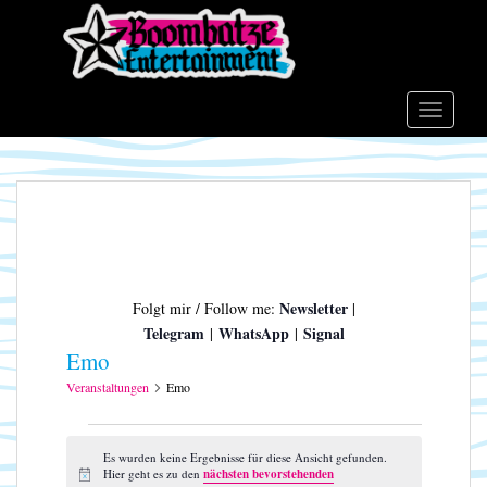
S
k
i
p
t
TOGGLE
o
m
a
i
n
c
o
Newsletter
Folgt mir / Follow me:
|
n
Telegram
WhatsApp
Signal
|
|
t
Emo
e
n
Veranstaltungen
Emo
t
Veranstaltungen
Es wurden keine Ergebnisse für diese Ansicht gefunden.
Hier geht es zu den
nächsten bevorstehenden
H