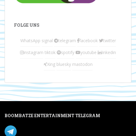
FOLGE UNS
WhatsApp
signal
telegram
facebook
twitter
instagram
tiktok
spotify
youtube
linkedin
Xing
bluesky
mastodon
BOOMBATZE ENTERTAINMENT TELEGRAM
Verpasse nichts per Telegram!