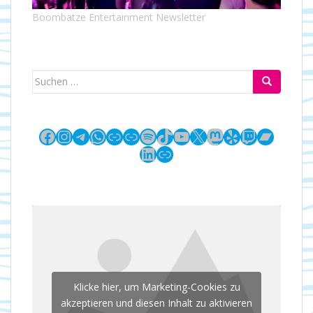
Boombatze Entertainment Newsletter
Suchen
nach:
Facebook
Instagram
Telegram
WhatsApp
Link
Link
Spotify
TikTok
YouTube
X
Mastodon
Yelp
Twitch
Bandc
LinkedIn
Link
Klicke hier, um Marketing-Cookies zu
akzeptieren und diesen Inhalt zu aktivieren