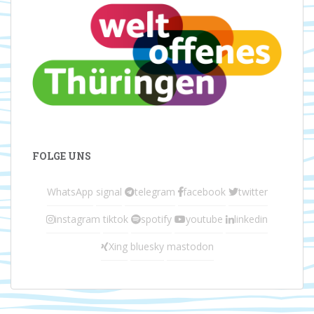
FOLGE UNS
WhatsApp
signal
telegram
facebook
twitter
instagram
tiktok
spotify
youtube
linkedin
Xing
bluesky
mastodon