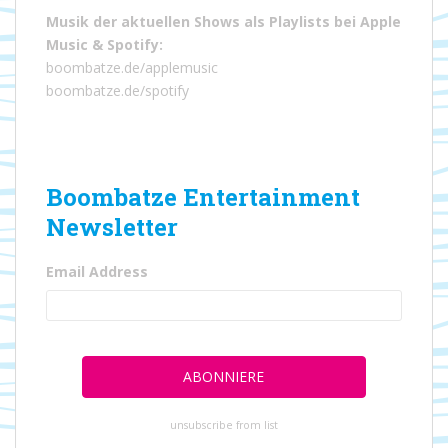
Musik der aktuellen Shows als Playlists bei
Apple
Music
&
Spotify
:
boombatze.de/applemusic
boombatze.de/spotify
Boombatze Entertainment
Newsletter
Email Address
unsubscribe from list