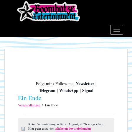
S
k
i
p
t
TOGGLE
o
m
a
i
n
c
o
Newsletter
Folgt mir / Follow me:
|
n
Telegram
WhatsApp
Signal
|
|
t
Ein Ende
e
n
Veranstaltungen
Ein Ende
t
Veranstaltungen
für
Keine Veranstaltungen für 7. August, 2026 vorgesehen.
Hier geht es zu den
nächsten bevorstehenden
H