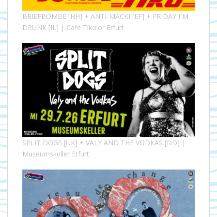
BRIEFBOMBE [HH] + ANTI-MACKI [EF] + FRIDAY I´M
DRUNK [IL] | Café Tikolor Erfurt
SPLIT DOGS [UK] + VALY AND THE VODKAS [DD] |
Museumskeller Erfurt