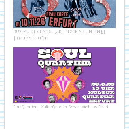
BUREAU DE CHANGE [UK] + FXCKIN FLINTEN [J]
| Frau Korte Erfurt
SoulQuartier | KulturQuartier Schauspielhaus Erfurt