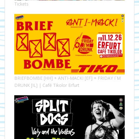
Tickets
BRIEFBOMBE [HH] + ANTI-MACKI [EF] + FRIDAY I´M
DRUNK [IL] | Café Tikolor Erfurt