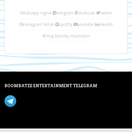
WhatsApp
signal
telegram
facebook
twitter
instagram
tiktok
spotify
youtube
linkedin
Xing
bluesky
mastodon
BOOMBATZE ENTERTAINMENT TELEGRAM
Verpasse nichts per Telegram!
Mastodon