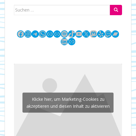
Suchen
nach:
Facebook
Instagram
Telegram
WhatsApp
Link
Link
Spotify
TikTok
YouTube
X
Mastodon
Yelp
Twitch
Bandc
LinkedIn
Link
Klicke hier, um Marketing-Cookies zu
akzeptieren und diesen Inhalt zu aktivieren