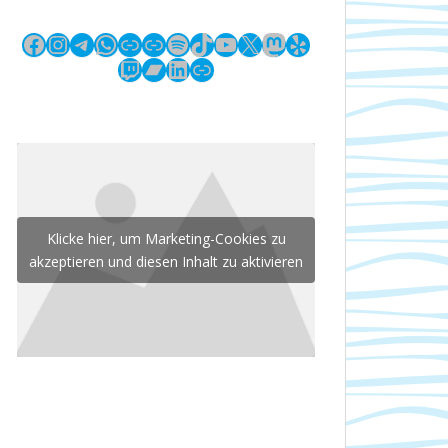
Facebook
Instagram
Telegram
WhatsApp
Link
Link
Spotify
TikTok
YouTube
X
Mastodon
Yelp
Twitch
Bandcamp
LinkedIn
Link
Klicke hier, um Marketing-Cookies zu
akzeptieren und diesen Inhalt zu aktivieren