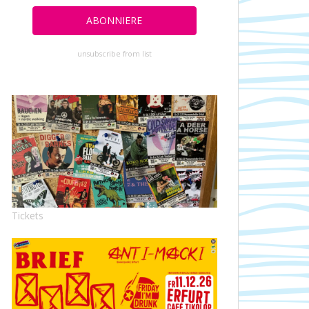
unsubscribe from list
Tickets