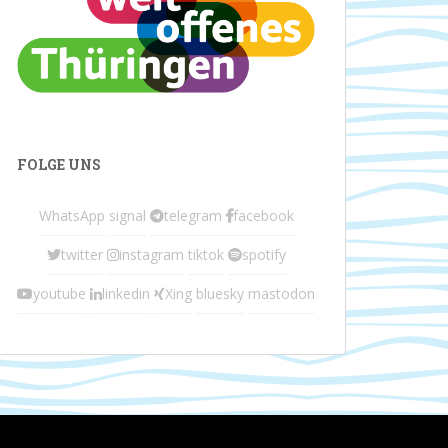
FOLGE UNS
WhatsApp
signal
telegram
facebook
twitter
instagram
tiktok
spotify
youtube
linkedin
Xing
bluesky
mastodon