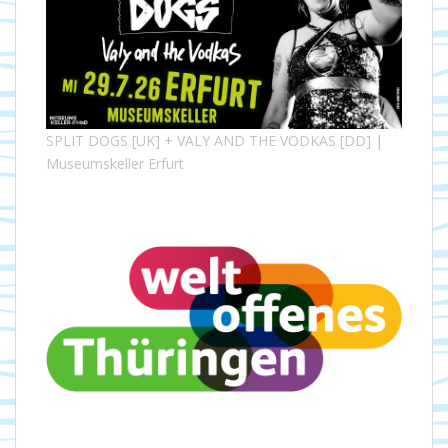
SPLIT DOGS [UK] + VALY AND THE VODKAS [DD] |
Museumskeller Erfurt