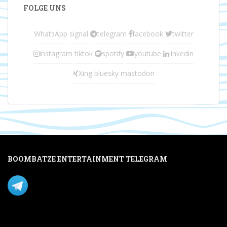
FOLGE UNS
WhatsApp
signal
telegram
facebook
twitter
instagram
tiktok
spotify
youtube
linkedin
Xing
bluesky
mastodon
BOOMBATZE ENTERTAINMENT TELEGRAM
Verpasse nichts per Telegram!
Mastodon