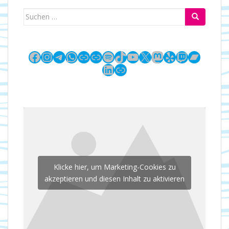
Suchen
nach:
Facebook
Instagram
Telegram
WhatsApp
Link
Link
Spotify
TikTok
YouTube
X
Mastodon
Yelp
Twitch
Bandc
LinkedIn
Link
Klicke hier, um Marketing-Cookies zu
akzeptieren und diesen Inhalt zu aktivieren