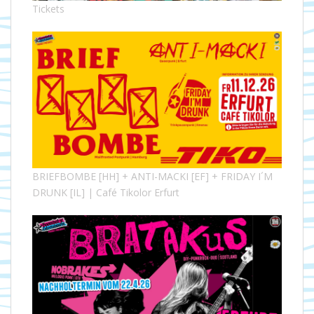
Tickets
BRIEFBOMBE [HH] + ANTI-MACKI [EF] + FRIDAY I´M
DRUNK [IL] | Café Tikolor Erfurt