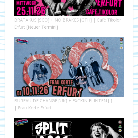
BRATAKUS [SCO] + NO BRAKES [GTH] | Café Tikolor
Erfurt [Neuer Termin!]
BUREAU DE CHANGE [UK] + FXCKIN FLINTEN [J]
| Frau Korte Erfurt