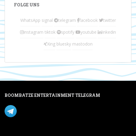
FOLGE UNS
WhatsApp
signal
telegram
facebook
twitter
instagram
tiktok
spotify
youtube
linkedin
Xing
bluesky
mastodon
BOOMBATZE ENTERTAINMENT TELEGRAM
Verpasse nichts per Telegram!
Mastodon