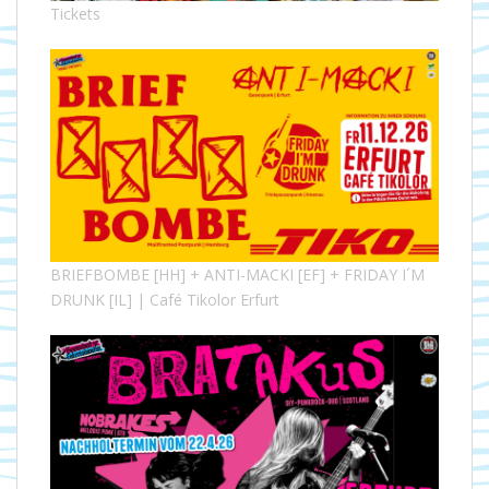
Tickets
BRIEFBOMBE [HH] + ANTI-MACKI [EF] + FRIDAY I´M
DRUNK [IL] | Café Tikolor Erfurt