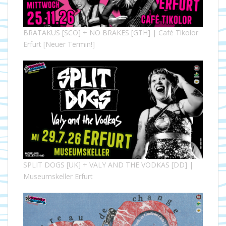
BRATAKUS [SCO] + NO BRAKES [GTH] | Café Tikolor
Erfurt [Neuer Termin!]
SPLIT DOGS [UK] + VALY AND THE VODKAS [DD] |
Museumskeller Erfurt