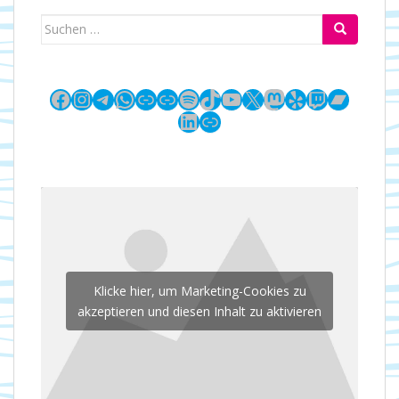
Suchen
nach:
Facebook
Instagram
Telegram
WhatsApp
Link
Link
Spotify
TikTok
YouTube
X
Mastodon
Yelp
Twitch
Bandc
LinkedIn
Link
Klicke hier, um Marketing-Cookies zu
akzeptieren und diesen Inhalt zu aktivieren