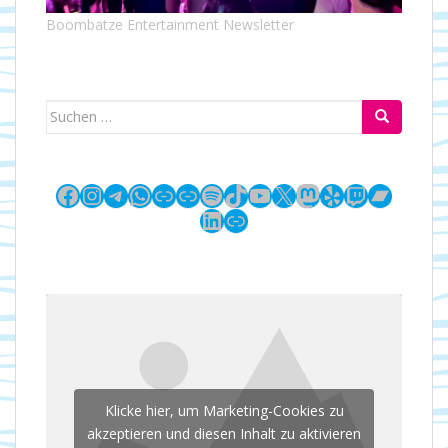
Boombatze Entertainment Newsletter
Suchen
nach:
Facebook
Instagram
Telegram
WhatsApp
Link
Link
Spotify
TikTok
YouTube
X
Mastodon
Yelp
Twitch
Bandc
LinkedIn
Link
Klicke hier, um Marketing-Cookies zu
akzeptieren und diesen Inhalt zu aktivieren