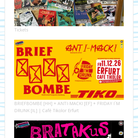
Tickets
BRIEFBOMBE [HH] + ANTI-MACKI [EF] + FRIDAY I´M
DRUNK [IL] | Café Tikolor Erfurt