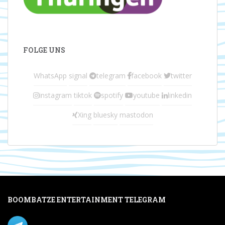
FOLGE UNS
WhatsApp
signal
telegram
facebook
twitter
instagram
tiktok
spotify
youtube
linkedin
Xing
bluesky
mastodon
BOOMBATZE ENTERTAINMENT TELEGRAM