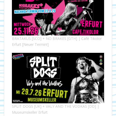
BRATAKUS [SCO] + NO BRAKES [GTH] | Café Tikolor
Erfurt [Neuer Termin!]
SPLIT DOGS [UK] + VALY AND THE VODKAS [DD] |
Museumskeller Erfurt