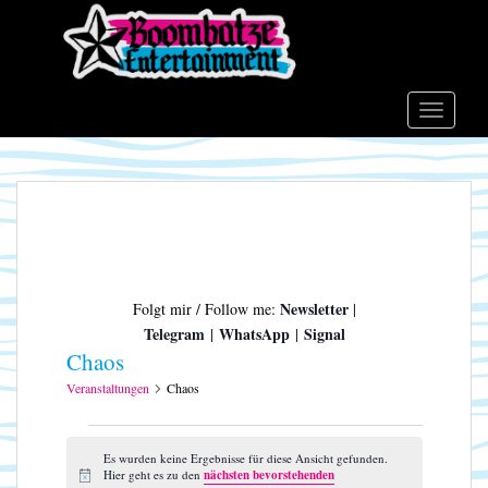
S
k
i
p
t
TOGGLE
o
m
a
i
n
c
o
Newsletter
Folgt mir / Follow me:
|
n
Telegram
WhatsApp
Signal
|
|
t
Chaos
e
n
Veranstaltungen
Chaos
t
Veranstaltungen
Es wurden keine Ergebnisse für diese Ansicht gefunden.
Hier geht es zu den
nächsten bevorstehenden
H