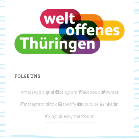
FOLGE UNS
WhatsApp
signal
telegram
facebook
twitter
instagram
tiktok
spotify
youtube
linkedin
Xing
bluesky
mastodon