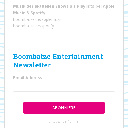
Musik der aktuellen Shows als Playlists bei
Apple
Music
&
Spotify
:
boombatze.de/applemusic
boombatze.de/spotify
Boombatze Entertainment
Newsletter
Email Address
unsubscribe from list