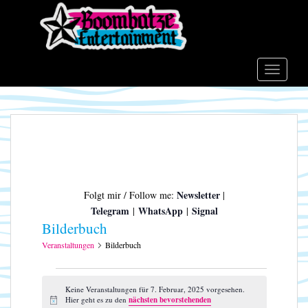
S
k
i
p
t
TOGGLE
o
m
a
i
n
c
o
Newsletter
Folgt mir / Follow me:
|
n
Telegram
WhatsApp
Signal
|
|
t
Bilderbuch
e
n
Veranstaltungen
Bilderbuch
t
Veranstaltungen
für
Keine Veranstaltungen für 7. Februar, 2025 vorgesehen.
Hier geht es zu den
nächsten bevorstehenden
H