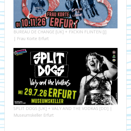
BUREAU DE CHANGE [UK] + FXCKIN FLINTEN [J]
| Frau Korte Erfurt
SPLIT DOGS [UK] + VALY AND THE VODKAS [DD] |
Museumskeller Erfurt