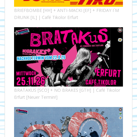
BRIEFBOMBE [HH] + ANTI-MACKI [EF] + FRIDAY I´M
DRUNK [IL] | Café Tikolor Erfurt
BRATAKUS [SCO] + NO BRAKES [GTH] | Café Tikolor
Erfurt [Neuer Termin!]