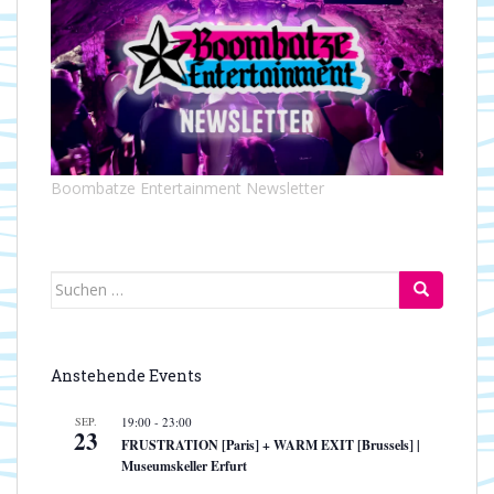
t
t
e
i
n
o
-
n
N
a
v
i
Boombatze Entertainment Newsletter
g
a
t
i
Suchen
o
nach:
n
Anstehende Events
SEP.
19:00
-
23:00
23
FRUSTRATION [Paris] + WARM EXIT [Brussels] |
Museumskeller Erfurt