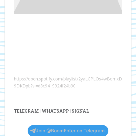
https://open.spotify.com/playlist/2yaLCPLOs4wBomxD
9DKDpb?si=d8c9419924f24b90
TELEGRAM | WHATSAPP | SIGNAL
Join @BoomEnter on Telegram