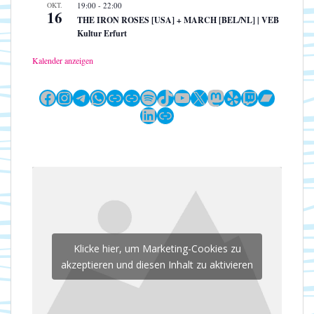
OKT.
19:00
-
22:00
16
THE IRON ROSES [USA] + MARCH [BEL/NL] | VEB
Kultur Erfurt
Kalender anzeigen
Facebook
Instagram
Telegram
WhatsApp
Link
Link
Spotify
TikTok
YouTube
X
Mastodon
Yelp
Twitch
Bandc
LinkedIn
Link
Klicke hier, um Marketing-Cookies zu
akzeptieren und diesen Inhalt zu aktivieren