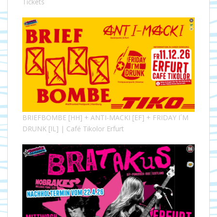
Tickets
BRIEFBOMBE [HH] + ANTI-MACKI [EF] + FRIDAY I´M
DRUNK [IL] | Café Tikolor Erfurt