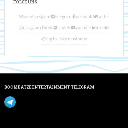
FOLGE UNS
WhatsApp
signal
telegram
facebook
twitter
instagram
tiktok
spotify
youtube
linkedin
Xing
bluesky
mastodon
BOOMBATZE ENTERTAINMENT TELEGRAM
Verpasse nichts per Telegram!
Mastodon