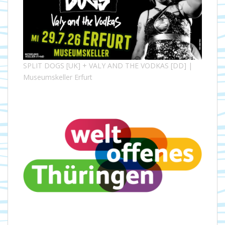
SPLIT DOGS [UK] + VALY AND THE VODKAS [DD] |
Museumskeller Erfurt