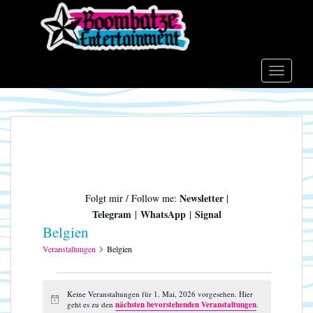
S
k
i
p
t
TOGGLE
o
m
a
i
n
c
o
Newsletter
Folgt mir / Follow me:
|
n
Telegram
WhatsApp
Signal
|
|
t
Belgien
e
n
Veranstaltungen
Belgien
t
Veranstaltungen
für
Keine Veranstaltungen für 1. Mai, 2026 vorgesehen. Hier
H
geht es zu den
nächsten bevorstehenden Veranstaltungen
.