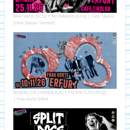
BRATAKUS [SCO] + NO BRAKES [GTH] | Café Tikolor
Erfurt [Neuer Termin!]
BUREAU DE CHANGE [UK] + FXCKIN FLINTEN [J]
| Frau Korte Erfurt