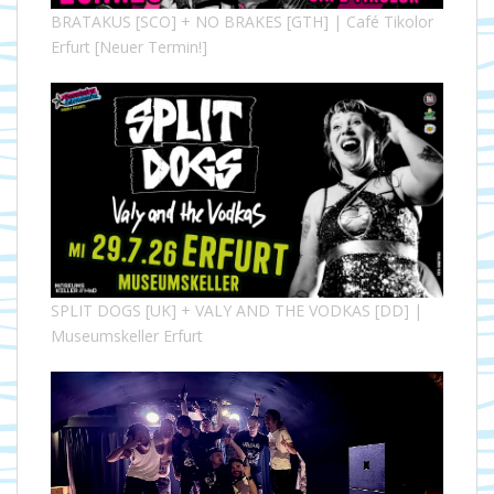
BRATAKUS [SCO] + NO BRAKES [GTH] | Café Tikolor
Erfurt [Neuer Termin!]
SPLIT DOGS [UK] + VALY AND THE VODKAS [DD] |
Museumskeller Erfurt