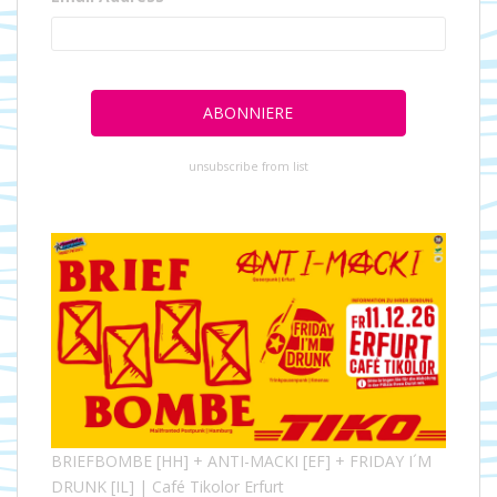
unsubscribe from list
BRIEFBOMBE [HH] + ANTI-MACKI [EF] + FRIDAY I´M
DRUNK [IL] | Café Tikolor Erfurt