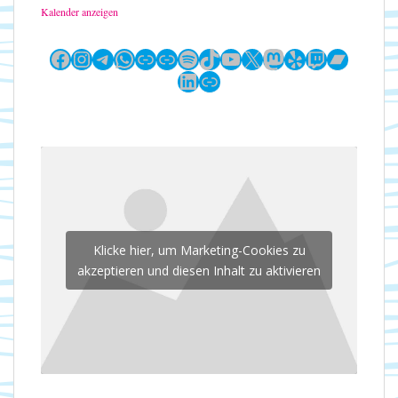
Kalender anzeigen
Facebook
Instagram
Telegram
WhatsApp
Link
Link
Spotify
TikTok
YouTube
X
Mastodon
Yelp
Twitch
Bandc
LinkedIn
Link
Klicke hier, um Marketing-Cookies zu
akzeptieren und diesen Inhalt zu aktivieren