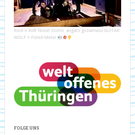
Rock´n´Roll! Noise! Domo arigato gozaimasu GUITAR
WOLF + Fisted Mister
FOLGE UNS