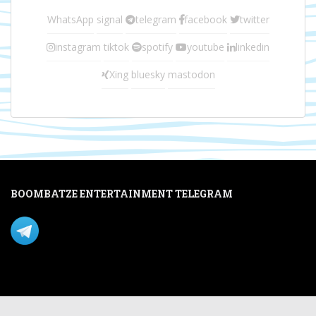
WhatsApp
signal
telegram
facebook
twitter
instagram
tiktok
spotify
youtube
linkedin
Xing
bluesky
mastodon
BOOMBATZE ENTERTAINMENT TELEGRAM
Verpasse nichts per Telegram!
Mastodon