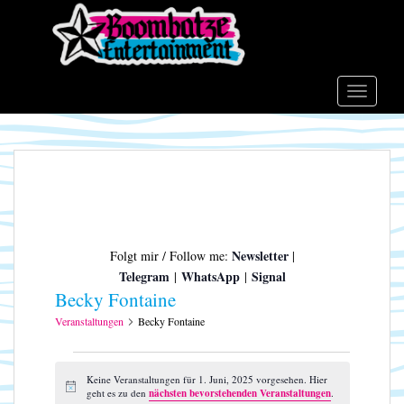
S
k
i
p
t
TOGGLE
o
m
a
i
n
c
o
Newsletter
Folgt mir / Follow me:
|
n
Telegram
WhatsApp
Signal
|
|
t
Becky Fontaine
e
n
Veranstaltungen
Becky Fontaine
t
Veranstaltungen
für
Keine Veranstaltungen für 1. Juni, 2025 vorgesehen. Hier
H
geht es zu den
nächsten bevorstehenden Veranstaltungen
.