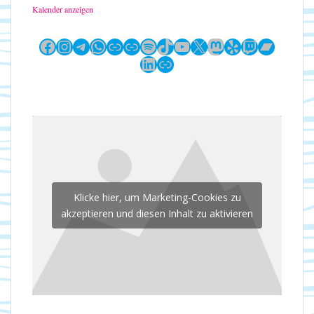
Kalender anzeigen
Facebook
Instagram
Telegram
WhatsApp
Link
Link
Spotify
TikTok
YouTube
X
Mastodon
Yelp
Twitch
Bandc
LinkedIn
Link
Klicke hier, um Marketing-Cookies zu
akzeptieren und diesen Inhalt zu aktivieren