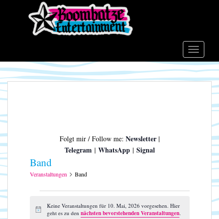
S
k
i
p
t
TOGGLE
o
m
a
i
n
c
o
Newsletter
Folgt mir / Follow me:
|
n
Telegram
WhatsApp
Signal
|
|
t
Band
e
n
Veranstaltungen
Band
t
Veranstaltungen
für
Keine Veranstaltungen für 10. Mai, 2026 vorgesehen. Hier
H
geht es zu den
nächsten bevorstehenden Veranstaltungen
.