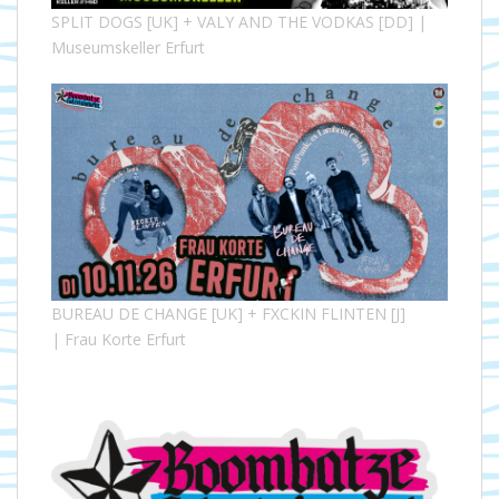
SPLIT DOGS [UK] + VALY AND THE VODKAS [DD] |
Museumskeller Erfurt
BUREAU DE CHANGE [UK] + FXCKIN FLINTEN [J]
| Frau Korte Erfurt