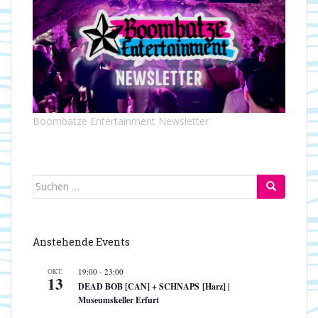
t
t
e
i
n
o
-
n
N
a
v
i
Boombatze Entertainment Newsletter
g
a
t
i
Suchen
o
nach:
n
Anstehende Events
OKT.
19:00
-
23:00
13
DEAD BOB [CAN] + SCHNAPS [Harz] |
Museumskeller Erfurt