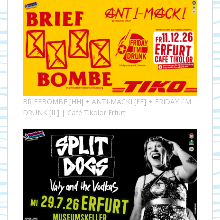
BRIEFBOMBE [HH] + ANTI-MACKI [EF] + FRIDAY I´M
DRUNK [IL] | Café Tikolor Erfurt