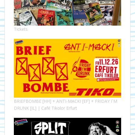
Tickets
BRIEFBOMBE [HH] + ANTI-MACKI [EF] + FRIDAY I´M
DRUNK [IL] | Café Tikolor Erfurt