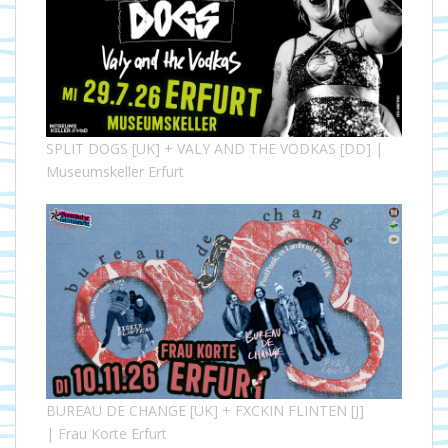
SPLIT DOGS [UK] + VALY AND THE VODKAS [DD] |
Museumskeller Erfurt
BUREAU DE CHANGE [UK] + FXCKIN FLINTEN [J]
| Frau Korte Erfurt