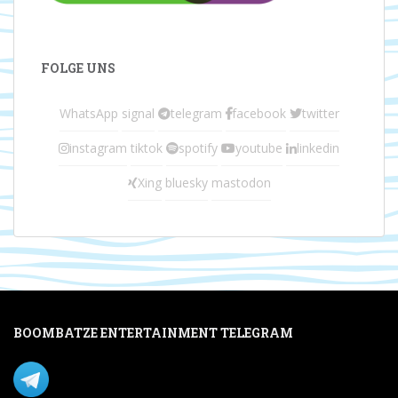
FOLGE UNS
WhatsApp
signal
telegram
facebook
twitter
instagram
tiktok
spotify
youtube
linkedin
Xing
bluesky
mastodon
BOOMBATZE ENTERTAINMENT TELEGRAM
Verpasse nichts per Telegram!