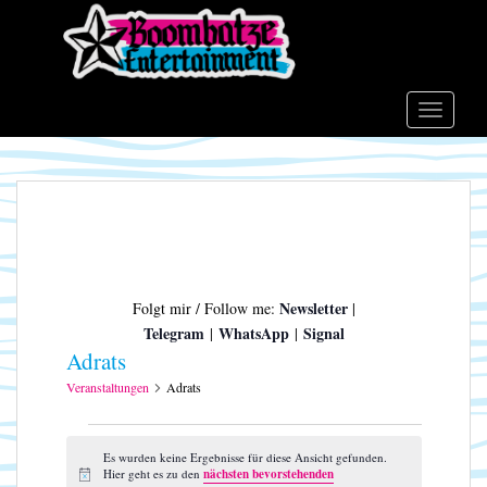
S
k
i
p
t
TOGGLE
o
m
a
i
n
c
o
Newsletter
Folgt mir / Follow me:
|
n
Telegram
WhatsApp
Signal
|
|
t
Adrats
e
n
Veranstaltungen
Adrats
t
Veranstaltungen
Es wurden keine Ergebnisse für diese Ansicht gefunden.
Hier geht es zu den
nächsten bevorstehenden
H