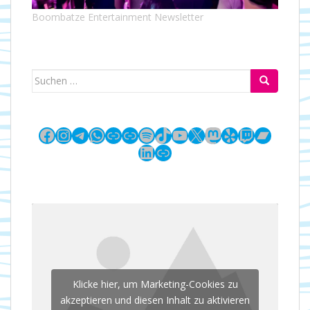
Boombatze Entertainment Newsletter
Suchen
nach:
Facebook
Instagram
Telegram
WhatsApp
Link
Link
Spotify
TikTok
YouTube
X
Mastodon
Yelp
Twitch
Bandc
LinkedIn
Link
Klicke hier, um Marketing-Cookies zu
akzeptieren und diesen Inhalt zu aktivieren