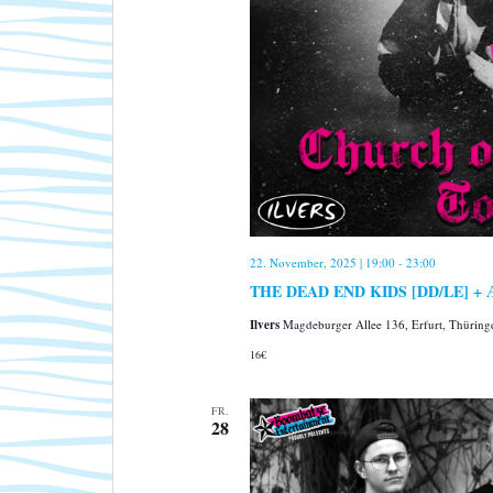
ä
h
l
e
n
.
22. November, 2025 | 19:00
-
23:00
THE DEAD END KIDS [DD/LE] + ÆRG
Ilvers
Magdeburger Allee 136, Erfurt, Thürin
16€
FR.
28