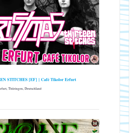
a
t
i
o
n
 STITCHES [EF] | Café Tikolor Erfurt
furt, Thüringen, Deutschland