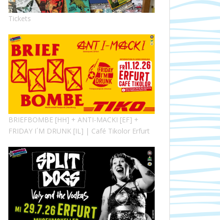
Tickets
BRIEFBOMBE [HH] + ANTI-MACKI [EF] +
FRIDAY I´M DRUNK [IL] | Café Tikolor Erfurt