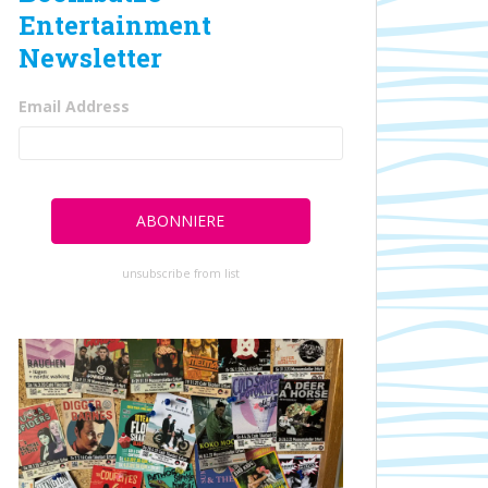
Entertainment
Newsletter
Email Address
unsubscribe from list