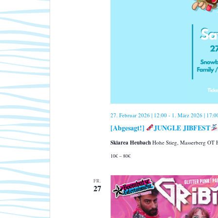
27. Februar 2026 | 12:00
-
1. März 2026 | 17:0
[Abgesagt!]
JUNGLE JIBFEST
Skiarea Heubach
Hohe Stieg, Masserberg OT
10€ – 80€
FR.
27