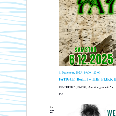
6. Dezember, 2025 | 19:00
-
23:00
FATIGUE [Berlin] + THE_FLIKK [Mü
Café Tikolor (Ex-Tiko)
Am Wenigemarkt 5a, Er
15€
SA.
27