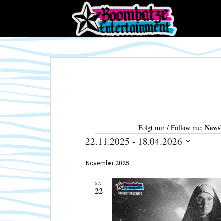
S
k
i
p
t
o
m
a
i
n
c
Newsl
Folgt mir / Follow me:
o
Veranstaltungen
22.11.2025
 - 
18.04.2026
n
D
t
November 2025
a
e
t
n
SA.
u
t
22
m
w