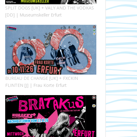
SPLIT DOGS [UK] + VALY AND THE VODKAS
[DD] | Museumskeller Erfurt
BUREAU DE CHANGE [UK] + FXCKIN
FLINTEN [J] | Frau Korte Erfurt