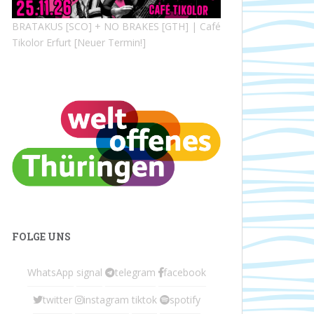
BRATAKUS [SCO] + NO BRAKES [GTH] | Café
Tikolor Erfurt [Neuer Termin!]
FOLGE UNS
WhatsApp
signal
telegram
facebook
twitter
instagram
tiktok
spotify