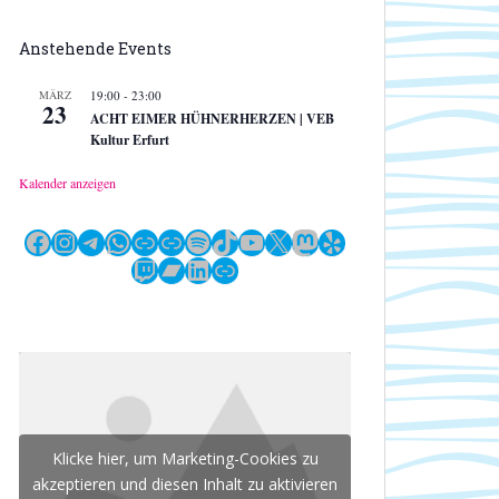
Anstehende Events
MÄRZ
19:00
-
23:00
23
ACHT EIMER HÜHNERHERZEN | VEB
Kultur Erfurt
Kalender anzeigen
Facebook
Instagram
Telegram
WhatsApp
Link
Link
Spotify
TikTok
YouTube
X
Mastodon
Yelp
Twitch
Bandcamp
LinkedIn
Link
Klicke hier, um Marketing-Cookies zu
akzeptieren und diesen Inhalt zu aktivieren