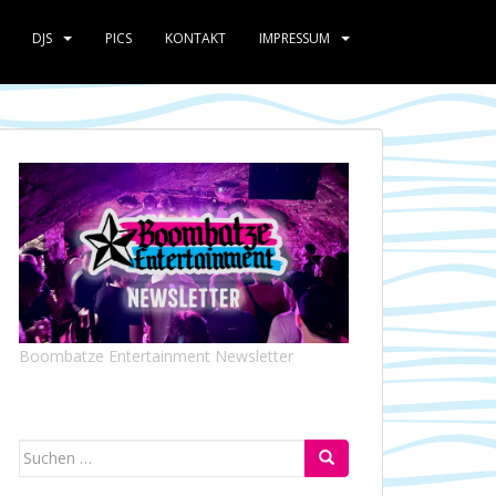
DJS
PICS
KONTAKT
IMPRESSUM
Boombatze Entertainment Newsletter
Suchen
nach: