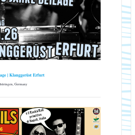
age | Klanggerüst Erfurt
Thüringen, Germany