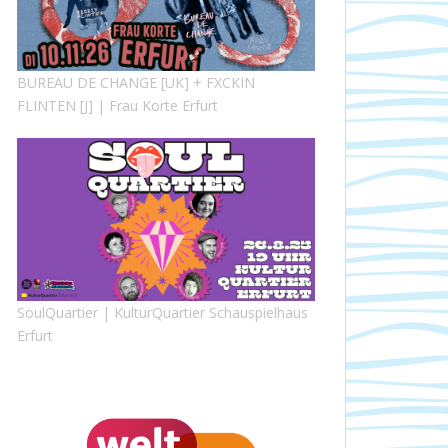
BUREAU DE CHANGE [UK] + FXCKIN
FLINTEN [J] | Frau Korte Erfurt
SoulQuartier | KulturQuartier Schauspielhaus
Erfurt