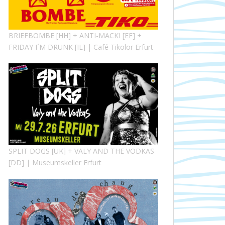
BRIEFBOMBE [HH] + ANTI-MACKI [EF] +
FRIDAY I´M DRUNK [IL] | Café Tikolor Erfurt
SPLIT DOGS [UK] + VALY AND THE VODKAS
[DD] | Museumskeller Erfurt