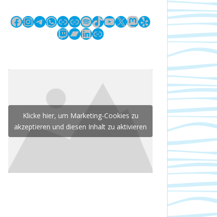
Facebook
Instagram
Telegram
WhatsApp
Link
Link
Spotify
TikTok
YouTube
X
Mastodon
Yelp
Twitch
Bandcamp
LinkedIn
Link
Klicke hier, um Marketing-Cookies zu
akzeptieren und diesen Inhalt zu aktivieren