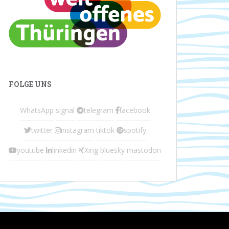
FOLGE UNS
WhatsApp
signal
telegram
facebook
twitter
instagram
tiktok
spotify
youtube
linkedin
Xing
bluesky
mastodon