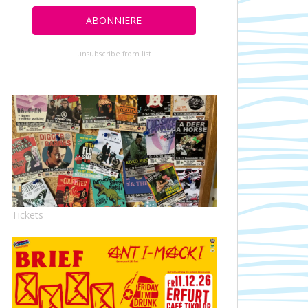
unsubscribe from list
Tickets