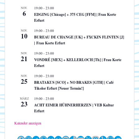
NOV.
19:00
-
23:00
6
EDGING [Chicago] + 375 CEG [FFM] | Frau Korte
Erfurt
NOV.
19:00
-
23:00
10
BUREAU DE CHANGE [UK] + FXCKIN FLINTEN [J]
| Frau Korte Erfurt
NOV.
19:00
-
23:00
21
VONDRÉ [MEX] + KELLERLOCH [Th] | Frau Korte
Erfurt
NOV.
19:00
-
23:00
25
BRATAKUS [SCO] + NO BRAKES [GTH] | Café
Tikolor Erfurt [Neuer Termin!]
MÄRZ
19:00
-
23:00
23
ACHT EIMER HÜHNERHERZEN | VEB Kultur
Erfurt
Kalender anzeigen
Facebook
Instagram
Telegram
WhatsApp
Link
Link
Spotify
TikTok
YouTube
X
Mastodon
Yelp
Twitch
Bandc