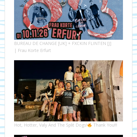
BUREAU DE CHANGE [UK] + FXCKIN FLINTEN [J]
| Frau Korte Erfurt
Hot, Hotter, Valy And The Split Dogs!
Thank You!!!