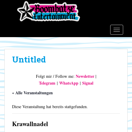
S
k
i
p
t
TOGGLE
o
m
a
Untitled
i
n
c
Newsletter
Folgt mir / Follow me:
|
o
Telegram
WhatsApp
Signal
|
|
n
t
« Alle Veranstaltungen
e
n
Diese Veranstaltung hat bereits stattgefunden.
t
Krawallnadel