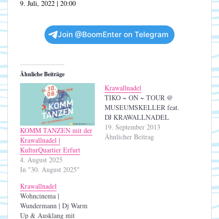
9. Juli, 2022 | 20:00
Join @BoomEnter on Telegram
Ähnliche Beiträge
Krawallnadel
TIKO ~ ON ~ TOUR @
MUSEUMSKELLER feat.
DJ KRAWALLNADEL
19. September 2013
KOMM TANZEN mit der
Ähnlicher Beitrag
Krawallnadel |
KulturQuartier Erfurt
4. August 2025
In "30. August 2025"
Krawallnadel
Wohncinema |
Wundermann | Dj Warm
Up & Ausklang mit