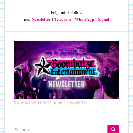
Folgt mir / Follow
Newsletter
Telegram
WhatsApp
Signal
me:
|
|
|
Boombatze Entertainment Newsletter
Suchen