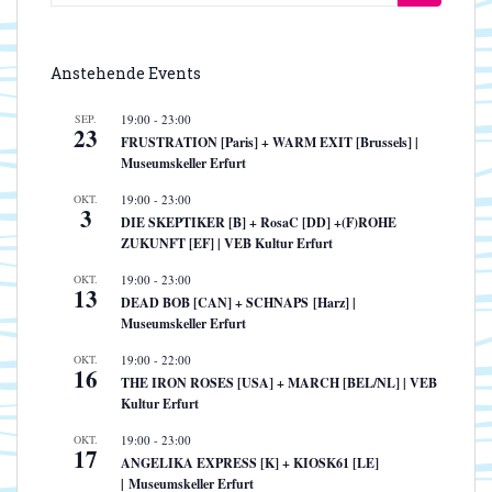
nach:
Anstehende Events
SEP.
19:00
-
23:00
23
FRUSTRATION [Paris] + WARM EXIT [Brussels] |
Museumskeller Erfurt
OKT.
19:00
-
23:00
3
DIE SKEPTIKER [B] + RosaC [DD] +(F)ROHE
ZUKUNFT [EF] | VEB Kultur Erfurt
OKT.
19:00
-
23:00
13
DEAD BOB [CAN] + SCHNAPS [Harz] |
Museumskeller Erfurt
OKT.
19:00
-
22:00
16
THE IRON ROSES [USA] + MARCH [BEL/NL] | VEB
Kultur Erfurt
OKT.
19:00
-
23:00
17
ANGELIKA EXPRESS [K] + KIOSK61 [LE]
| Museumskeller Erfurt