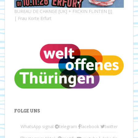
BUREAU DE CHANGE [UK] + FXCKIN FLINTEN [J]
| Frau Korte Erfurt
FOLGE UNS
WhatsApp
signal
telegram
facebook
twitter