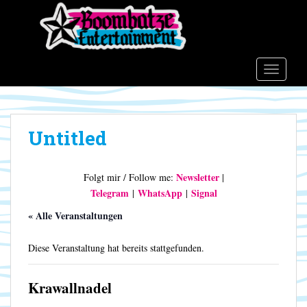
S
k
i
p
t
TOGGLE
o
m
a
Untitled
i
n
c
Newsletter
Folgt mir / Follow me:
|
o
Telegram
WhatsApp
Signal
|
|
n
t
« Alle Veranstaltungen
e
n
Diese Veranstaltung hat bereits stattgefunden.
t
Krawallnadel