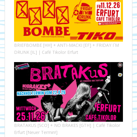
BRIEFBOMBE [HH] + ANTI-MACKI [EF] + FRIDAY I´M
DRUNK [IL] | Café Tikolor Erfurt
BRATAKUS [SCO] + NO BRAKES [GTH] | Café Tikolor
Erfurt [Neuer Termin!]