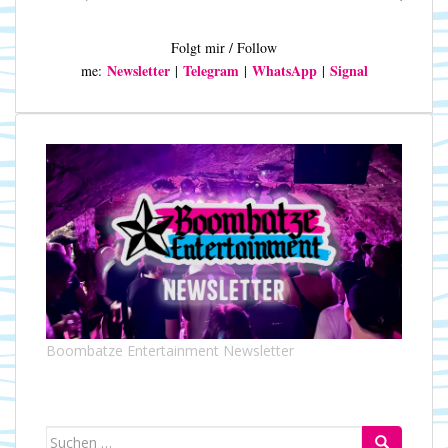
Folgt mir / Follow
Newsletter
Telegram
WhatsApp
Signal
me:
|
|
|
Boombatze Entertainment Newsletter
Suchen