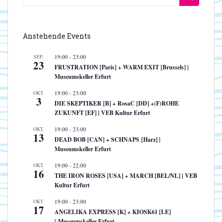
nach:
Anstehende Events
SEP.
19:00
-
23:00
23
FRUSTRATION [Paris] + WARM EXIT [Brussels] |
Museumskeller Erfurt
OKT.
19:00
-
23:00
3
DIE SKEPTIKER [B] + RosaC [DD] +(F)ROHE
ZUKUNFT [EF] | VEB Kultur Erfurt
OKT.
19:00
-
23:00
13
DEAD BOB [CAN] + SCHNAPS [Harz] |
Museumskeller Erfurt
OKT.
19:00
-
22:00
16
THE IRON ROSES [USA] + MARCH [BEL/NL] | VEB
Kultur Erfurt
OKT.
19:00
-
23:00
17
ANGELIKA EXPRESS [K] + KIOSK61 [LE]
| Museumskeller Erfurt