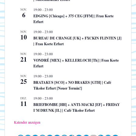
NOV.
19:00
-
23:00
6
EDGING [Chicago] + 375 CEG [FFM] | Frau Korte
Erfurt
NOV.
19:00
-
23:00
10
BUREAU DE CHANGE [UK] + FXCKIN FLINTEN [J]
| Frau Korte Erfurt
NOV.
19:00
-
23:00
21
VONDRÉ [MEX] + KELLERLOCH [Th] | Frau Korte
Erfurt
NOV.
19:00
-
23:00
25
BRATAKUS [SCO] + NO BRAKES [GTH] | Café
Tikolor Erfurt [Neuer Termin!]
DEZ.
19:00
-
23:00
11
BRIEFBOMBE [HH] + ANTI-MACKI [EF] + FRIDAY
I´M DRUNK [IL] | Café Tikolor Erfurt
Kalender anzeigen