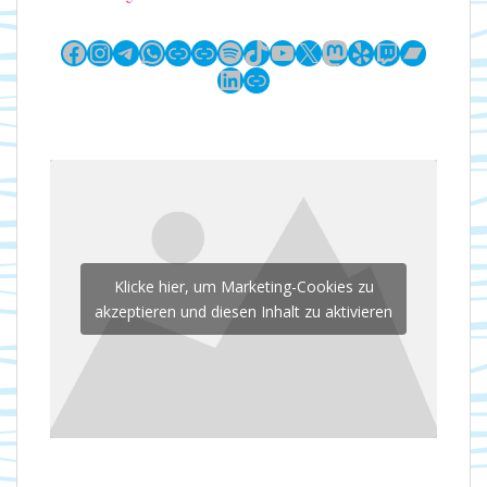
Facebook
Instagram
Telegram
WhatsApp
Link
Link
Spotify
TikTok
YouTube
X
Mastodon
Yelp
Twitch
Bandc
LinkedIn
Link
Klicke hier, um Marketing-Cookies zu
akzeptieren und diesen Inhalt zu aktivieren