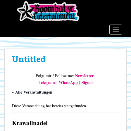
S
k
i
p
t
TOGGLE
o
m
a
Untitled
i
n
c
Newsletter
Folgt mir / Follow me:
|
o
Telegram
WhatsApp
Signal
|
|
n
t
« Alle Veranstaltungen
e
n
Diese Veranstaltung hat bereits stattgefunden.
t
Krawallnadel