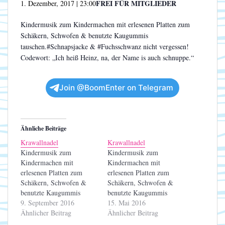
FREI FÜR MITGLIEDER
1. Dezember, 2017 | 23:00
Kindermusik zum Kindermachen mit erlesenen Platten zum
Schäkern, Schwofen & benutzte Kaugummis
tauschen.#Schnapsjacke & #Fuchsschwanz nicht vergessen!
Codewort: „Ich heiß Heinz, na, der Name is auch schnuppe.“
Join @BoomEnter on Telegram
Ähnliche Beiträge
Krawallnadel
Krawallnadel
Kindermusik zum
Kindermusik zum
Kindermachen mit
Kindermachen mit
erlesenen Platten zum
erlesenen Platten zum
Schäkern, Schwofen &
Schäkern, Schwofen &
benutzte Kaugummis
benutzte Kaugummis
tauschen. Nicht nur
9. September 2016
tauschen. Nicht nur
15. Mai 2016
Gummis zum Kauen
Ähnlicher Beitrag
Gummis zum Kauen
Ähnlicher Beitrag
mitbringen! Codewort:
mitbringen! Codewort: