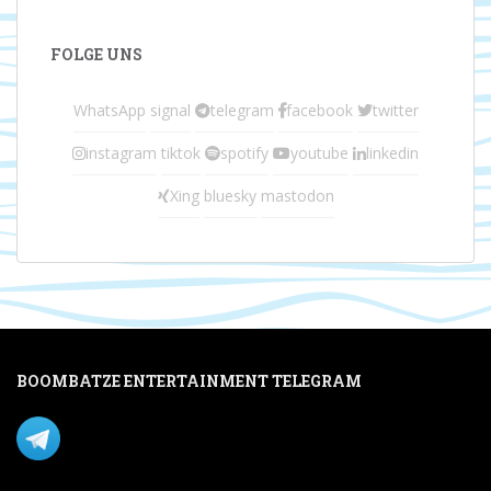
FOLGE UNS
WhatsApp
signal
telegram
facebook
twitter
instagram
tiktok
spotify
youtube
linkedin
Xing
bluesky
mastodon
BOOMBATZE ENTERTAINMENT TELEGRAM
Verpasse nichts per Telegram!