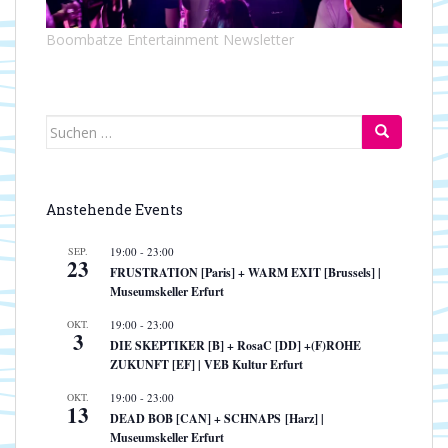
Boombatze Entertainment Newsletter
Suchen
nach:
Anstehende Events
SEP.
19:00
-
23:00
23
FRUSTRATION [Paris] + WARM EXIT [Brussels] |
Museumskeller Erfurt
OKT.
19:00
-
23:00
3
DIE SKEPTIKER [B] + RosaC [DD] +(F)ROHE
ZUKUNFT [EF] | VEB Kultur Erfurt
OKT.
19:00
-
23:00
13
DEAD BOB [CAN] + SCHNAPS [Harz] |
Museumskeller Erfurt