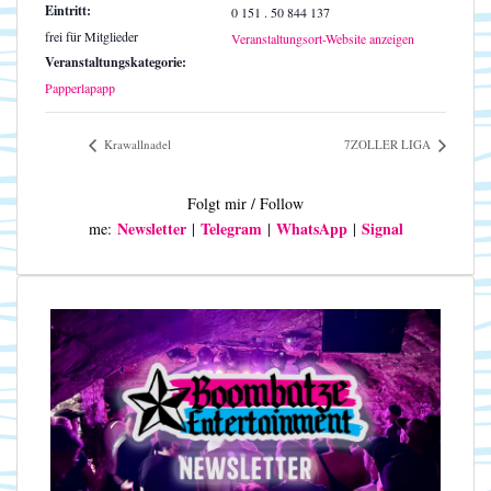
Eintritt:
0 151 . 50 844 137
frei für Mitglieder
Veranstaltungsort-Website anzeigen
Veranstaltungskategorie:
Papperlapapp
Krawallnadel
7ZOLLER LIGA
Folgt mir / Follow
Newsletter
Telegram
WhatsApp
Signal
me:
|
|
|