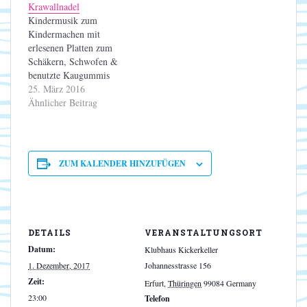
Krawallnadel
Guten Abend!
Guten Abend!
Kindermusik zum
Kindermachen mit
erlesenen Platten zum
Schäkern, Schwofen &
benutzte Kaugummis
tauschen. Nicht nur
25. März 2016
Gummis zum Kauen
Ähnlicher Beitrag
mitbringen! Codewort:
Guten Abend!
ZUM KALENDER HINZUFÜGEN
DETAILS
VERANSTALTUNGSORT
Datum:
Klubhaus Kickerkeller
1. Dezember, 2017
Johannesstrasse 156
Zeit:
Erfurt
,
Thüringen
99084
Germany
23:00
Telefon