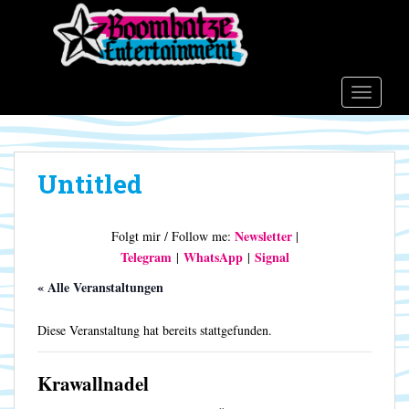
S
k
i
p
t
TOGGLE
o
m
a
Untitled
i
n
c
Newsletter
Folgt mir / Follow me:
|
o
Telegram
WhatsApp
Signal
|
|
n
t
« Alle Veranstaltungen
e
n
Diese Veranstaltung hat bereits stattgefunden.
t
Krawallnadel