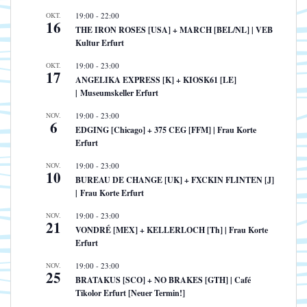
OKT.
19:00
-
22:00
16
THE IRON ROSES [USA] + MARCH [BEL/NL] | VEB
Kultur Erfurt
OKT.
19:00
-
23:00
17
ANGELIKA EXPRESS [K] + KIOSK61 [LE]
| Museumskeller Erfurt
NOV.
19:00
-
23:00
6
EDGING [Chicago] + 375 CEG [FFM] | Frau Korte
Erfurt
NOV.
19:00
-
23:00
10
BUREAU DE CHANGE [UK] + FXCKIN FLINTEN [J]
| Frau Korte Erfurt
NOV.
19:00
-
23:00
21
VONDRÉ [MEX] + KELLERLOCH [Th] | Frau Korte
Erfurt
NOV.
19:00
-
23:00
25
BRATAKUS [SCO] + NO BRAKES [GTH] | Café
Tikolor Erfurt [Neuer Termin!]