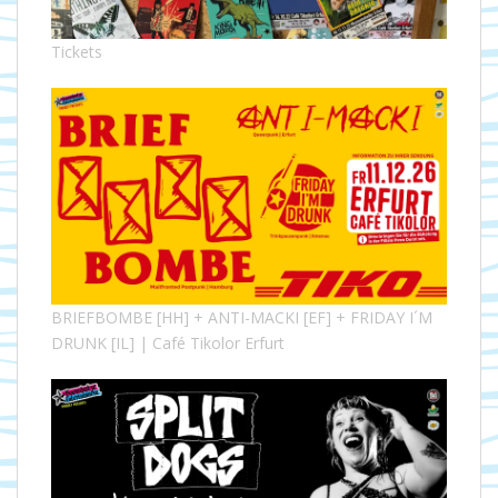
Tickets
BRIEFBOMBE [HH] + ANTI-MACKI [EF] + FRIDAY I´M
DRUNK [IL] | Café Tikolor Erfurt