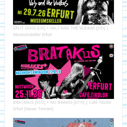
SPLIT DOGS [UK] + VALY AND THE VODKAS [DD] |
Museumskeller Erfurt
BRATAKUS [SCO] + NO BRAKES [GTH] | Café Tikolor
Erfurt [Neuer Termin!]