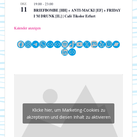
DEZ.
19:00
-
23:00
11
BRIEFBOMBE [HH] + ANTI-MACKI [EF] + FRIDAY
I´M DRUNK [IL] | Café Tikolor Erfurt
Kalender anzeigen
Facebook
Instagram
Telegram
WhatsApp
Link
Link
Spotify
TikTok
YouTube
X
Mastodon
Yelp
Twitch
Bandc
LinkedIn
Link
Klicke hier, um Marketing-Cookies zu
akzeptieren und diesen Inhalt zu aktivieren