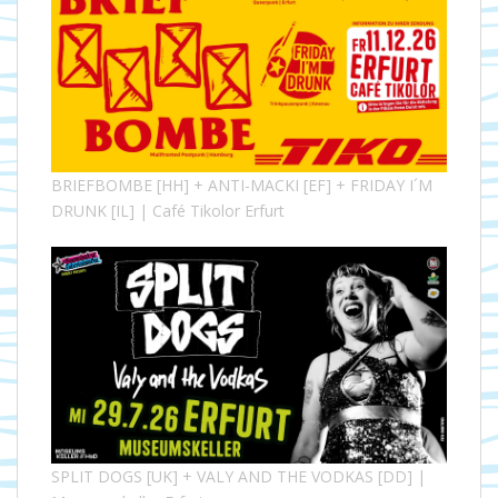
BRIEFBOMBE [HH] + ANTI-MACKI [EF] + FRIDAY I´M
DRUNK [IL] | Café Tikolor Erfurt
SPLIT DOGS [UK] + VALY AND THE VODKAS [DD] |