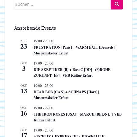
Suchen
nach:
Anstehende Events
SEP.
19:00
-
23:00
23
FRUSTRATION [Paris] + WARM EXIT [Brussels] |
Museumskeller Erfurt
OKT.
19:00
-
23:00
3
DIE SKEPTIKER [B] + RosaC [DD] +(F)ROHE
ZUKUNFT [EF] | VEB Kultur Erfurt
OKT.
19:00
-
23:00
13
DEAD BOB [CAN] + SCHNAPS [Harz] |
Museumskeller Erfurt
OKT.
19:00
-
22:00
16
THE IRON ROSES [USA] + MARCH [BEL/NL] | VEB
Kultur Erfurt
OKT.
19:00
-
23:00
17
ANGELIKA EXPRESS [K] + KIOSK61 [LE]