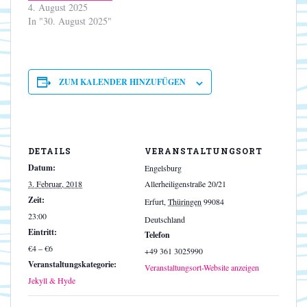
4. August 2025
In "30. August 2025"
ZUM KALENDER HINZUFÜGEN
DETAILS
VERANSTALTUNGSORT
Datum:
Engelsburg
3. Februar, 2018
Allerheiligenstraße 20/21
Zeit:
Erfurt
,
Thüringen
99084
23:00
Deutschland
Eintritt:
Telefon
€4 – €6
+49 361 3025990
Veranstaltungskategorie:
Veranstaltungsort-Website anzeigen
Jekyll & Hyde