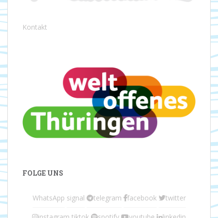
Kontakt
FOLGE UNS
WhatsApp
signal
telegram
facebook
twitter
instagram
tiktok
spotify
youtube
linkedin