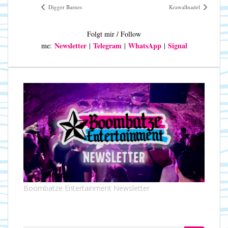
Digger Barnes
Krawallnadel
Folgt mir / Follow
Newsletter
Telegram
WhatsApp
Signal
me:
|
|
|
Boombatze Entertainment Newsletter