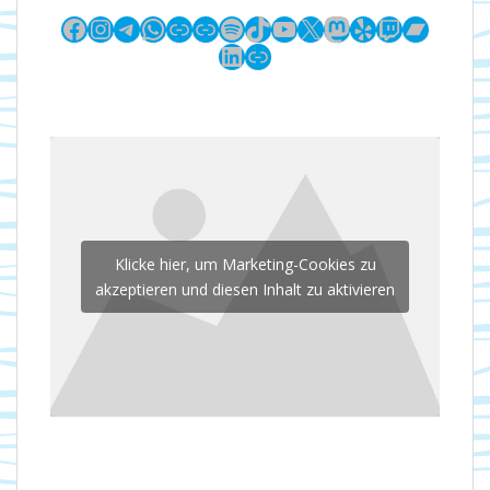
Facebook
Instagram
Telegram
WhatsApp
Link
Link
Spotify
TikTok
YouTube
X
Mastodon
Yelp
Twitch
Bandc
LinkedIn
Link
Klicke hier, um Marketing-Cookies zu
akzeptieren und diesen Inhalt zu aktivieren