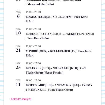
| Museumskeller Erfurt
NOV.
19:00
-
23:00
6
EDGING [Chicago] + 375 CEG [FFM] | Frau Korte
Erfurt
NOV.
19:00
-
23:00
10
BUREAU DE CHANGE [UK] + FXCKIN FLINTEN [J]
| Frau Korte Erfurt
NOV.
19:00
-
23:00
21
VONDRÉ [MEX] + KELLERLOCH [Th] | Frau Korte
Erfurt
NOV.
19:00
-
23:00
25
BRATAKUS [SCO] + NO BRAKES [GTH] | Café
Tikolor Erfurt [Neuer Termin!]
DEZ.
19:00
-
23:00
11
BRIEFBOMBE [HH] + ANTI-MACKI [EF] + FRIDAY
I´M DRUNK [IL] | Café Tikolor Erfurt
Kalender anzeigen