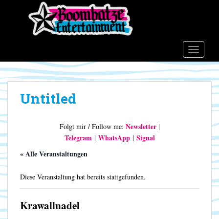
S
k
i
p
t
TOGGLE
o
m
a
Untitled
i
n
c
Newsletter
Folgt mir / Follow me:
|
o
Telegram
WhatsApp
Signal
|
|
n
t
« Alle Veranstaltungen
e
n
Diese Veranstaltung hat bereits stattgefunden.
t
Krawallnadel